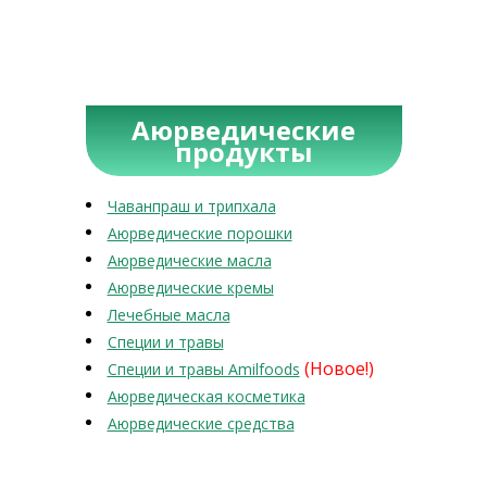
Аюрведические
продукты
Чаванпраш и трипхала
Аюрведические порошки
Аюрведические масла
Аюрведические кремы
Лечебные масла
Специи и травы
(Новое!)
Специи и травы Amilfoods
Аюрведическая косметика
Аюрведические средства