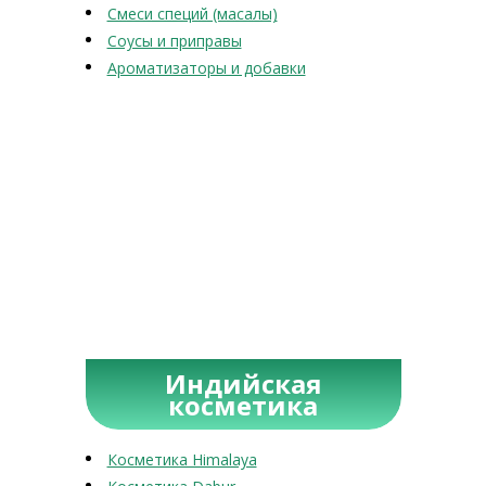
Смеси специй (масалы)
Соусы и приправы
Ароматизаторы и добавки
Индийская
косметика
Косметика Himalaya