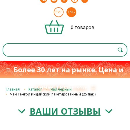
РУС
ENG
0 товаров
≡ Более 30 лет на рынке. Цена и
качество
≡
с 1993 г.
Главная
Каталог
Чай чёрный
Чай Тенгри индийский пакетированный (25 пак.)
ВАШИ ОТЗЫВЫ