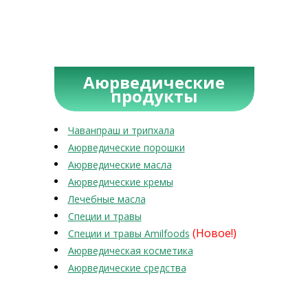
Аюрведические
продукты
Чаванпраш и трипхала
Аюрведические порошки
Аюрведические масла
Аюрведические кремы
Лечебные масла
Специи и травы
(Новое!)
Специи и травы Amilfoods
Аюрведическая косметика
Аюрведические средства