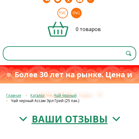
РУС
ENG
0 товаров
≡ Более 30 лет на рынке. Цена и
качество
≡
с 1993 г.
Главная
Каталог
Чай чёрный
Чай черный Ассам Эрл Грей (25 пак.)
ВАШИ ОТЗЫВЫ