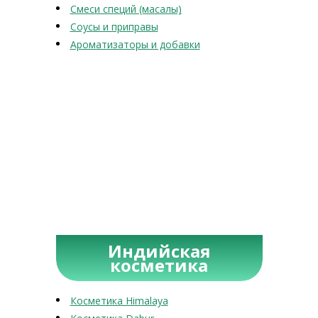
Смеси специй (масалы)
Соусы и приправы
Ароматизаторы и добавки
Индийская
косметика
Косметика Himalaya