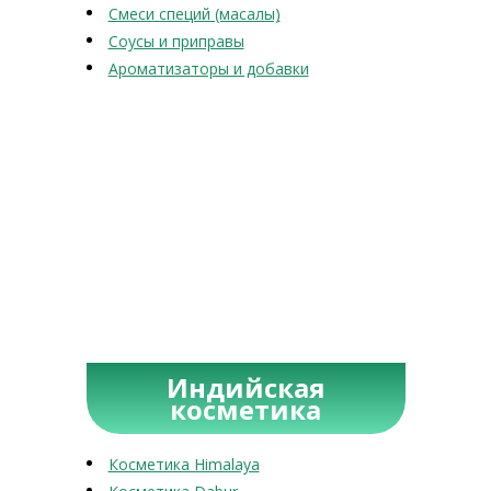
Смеси специй (масалы)
Соусы и приправы
Ароматизаторы и добавки
Индийская
косметика
Косметика Himalaya