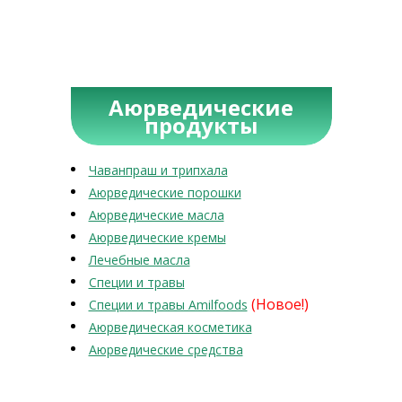
Аюрведические
продукты
Чаванпраш и трипхала
Аюрведические порошки
Аюрведические масла
Аюрведические кремы
Лечебные масла
Специи и травы
(Новое!)
Специи и травы Amilfoods
Аюрведическая косметика
Аюрведические средства