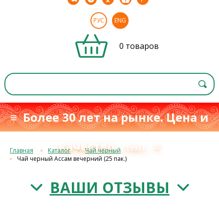
РУС
ENG
0 товаров
≡ Более 30 лет на рынке. Цена и
качество
≡
с 1993 г.
Главная
Каталог
Чай чёрный
Чай черный Ассам вечерний (25 пак.)
ВАШИ ОТЗЫВЫ