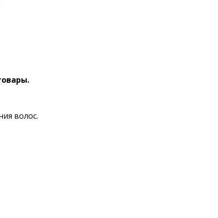
.
товары.
ия волос.