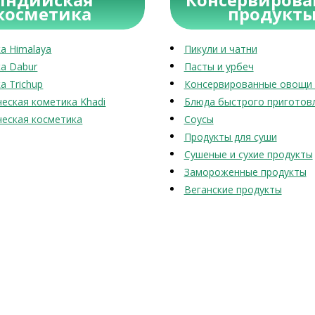
косметика
продукт
а Himalaya
Пикули и чатни
а Dabur
Пасты и урбеч
а Trichup
Консервированные овощи 
еская кометика Khadi
Блюда быстрого приготов
еская косметика
Соусы
Продукты для суши
Сушеные и сухие продукты
Замороженные продукты
Веганские продукты