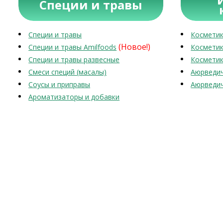
Специи и травы
Специи и травы
Косметик
(Новое!)
Специи и травы Amilfoods
Косметик
Специи и травы развесные
Косметик
Смеси специй (масалы)
Аюрведич
Соусы и приправы
Аюрведич
Ароматизаторы и добавки