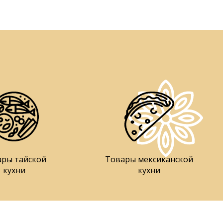
ары тайской
Товары мексиканской
кухни
кухни