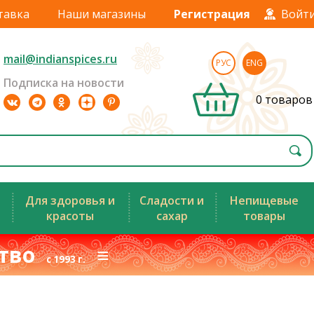
тавка
Наши магазины
Регистрация
Войт
mail@indianspices.ru
РУС
ENG
Подписка на новости
0 товаров
Для здоровья и
Сладости и
Непищевые
красоты
сахар
товары
ство
≡
с 1993 г.