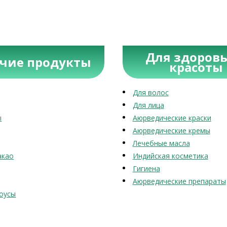
Для здоровь
учие продукты
красоты
Для волос
Для лица
ы
Аюрведические краски
Аюрведические кремы
Лечебные масла
акао
Индийская косметика
Гигиена
Аюрведические препараты
оусы