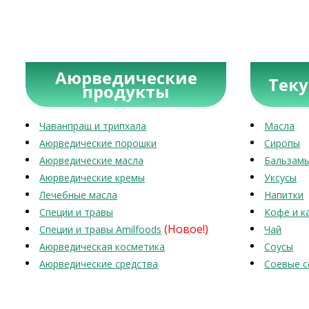
Аюрведические
Тек
продукты
Чаванпраш и трипхала
Масла
Аюрведические порошки
Сиропы
Аюрведические масла
Бальзам
Аюрведические кремы
Уксусы
Лечебные масла
Напитки
Специи и травы
Кофе и к
(Новое!)
Специи и травы Amilfoods
Чай
Аюрведическая косметика
Соусы
Аюрведические средства
Соевые с