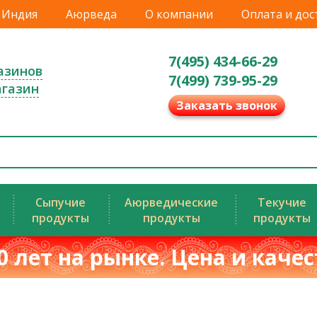
Индия
Аюрведа
О компании
Оплата и дос
7(495) 434-66-29
азинов
7(499) 739-95-29
агазин
Заказать звонок
Сыпучие
Аюрведические
Текучие
продукты
продукты
продукты
0 лет на рынке. Цена и каче