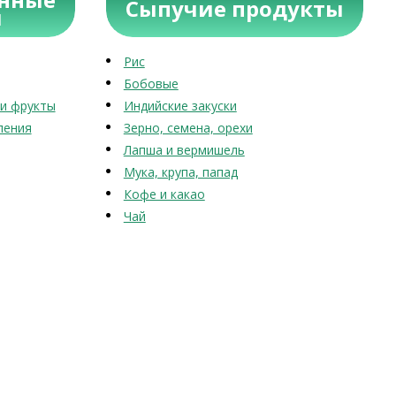
Сыпучие продукты
ы
Рис
Бобовые
и фрукты
Индийские закуски
ления
Зерно, семена, орехи
Лапша и вермишель
Мука, крупа, папад
Кофе и какао
Чай