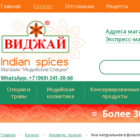
Главная
Каталог
Оптовикам
Рецепты
Адреса маг
Экспресс-м
WhatsApp: +7 (969) 341-30-66
Специи и
Индийская
Консервированные
травы
косметика
продукты
≡ Более 3
Главная
Каталог
Аюрведа - Краски
Хна натуральная в фольге