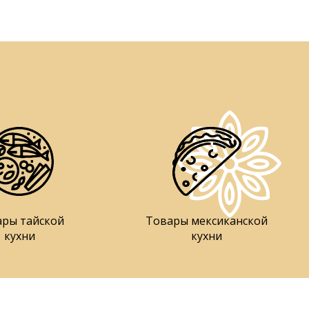
ары тайской
Товары мексиканской
кухни
кухни