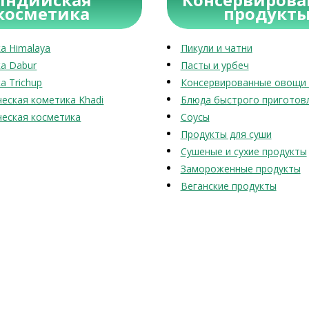
косметика
продукт
а Himalaya
Пикули и чатни
а Dabur
Пасты и урбеч
а Trichup
Консервированные овощи 
еская кометика Khadi
Блюда быстрого приготов
еская косметика
Соусы
Продукты для суши
Сушеные и сухие продукты
Замороженные продукты
Веганские продукты