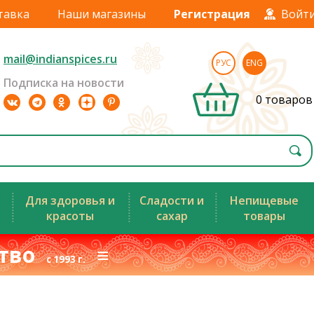
тавка
Наши магазины
Регистрация
Войт
mail@indianspices.ru
РУС
ENG
Подписка на новости
0 товаров
Для здоровья и
Сладости и
Непищевые
красоты
сахар
товары
ство
≡
с 1993 г.