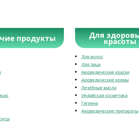
Для здоровь
учие продукты
красоты
Для волос
Для лица
ы
Аюрведические краски
Аюрведические кремы
Лечебные масла
акао
Индийская косметика
Гигиена
Аюрведические препараты
оусы