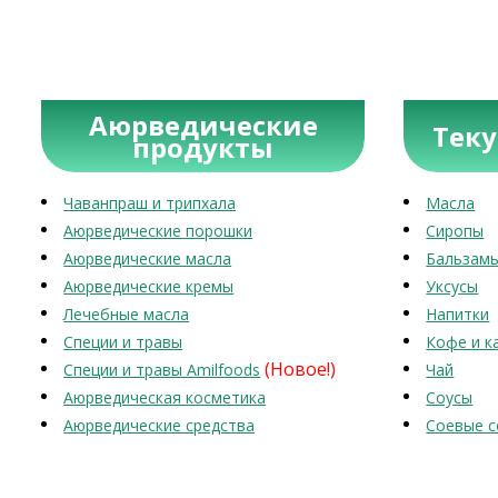
Аюрведические
Тек
продукты
Чаванпраш и трипхала
Масла
Аюрведические порошки
Сиропы
Аюрведические масла
Бальзам
Аюрведические кремы
Уксусы
Лечебные масла
Напитки
Специи и травы
Кофе и к
(Новое!)
Специи и травы Amilfoods
Чай
Аюрведическая косметика
Соусы
Аюрведические средства
Соевые с