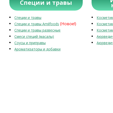
Специи и травы
Специи и травы
Косметик
(Новое!)
Специи и травы Amilfoods
Косметик
Специи и травы развесные
Косметик
Смеси специй (масалы)
Аюрведич
Соусы и приправы
Аюрведич
Ароматизаторы и добавки