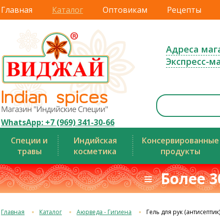
Главная
Каталог
Оптовикам
Рецепты
Адреса маг
Экспресс-м
WhatsApp: +7 (969) 341-30-66
Специи и
Индийская
Консервированные
травы
косметика
продукты
≡ Более 3
Главная
Каталог
Аюрведа - Гигиена
Гель для рук (антисептик