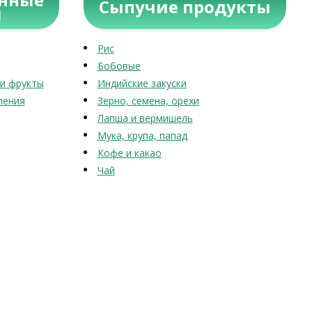
Сыпучие продукты
ы
Рис
Бобовые
и фрукты
Индийские закуски
ления
Зерно, семена, орехи
Лапша и вермишель
Мука, крупа, папад
Кофе и какао
Чай