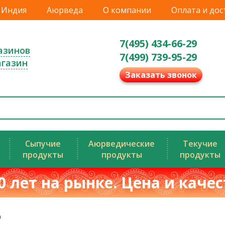
Индия
Аюрведа
О компании
Оплата и дос
7(495) 434-66-29
азинов
7(499) 739-95-29
агазин
Заказать звонок
Сыпучие
Аюрведические
Текучие
продукты
продукты
продукты
0 лет на рынке. Цена и каче
)