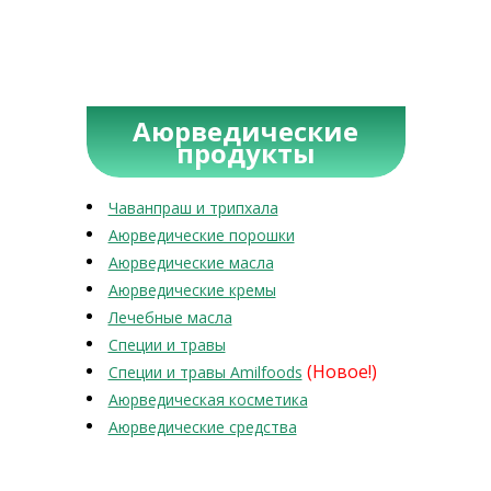
Аюрведические
продукты
Чаванпраш и трипхала
Аюрведические порошки
Аюрведические масла
Аюрведические кремы
Лечебные масла
Специи и травы
(Новое!)
Специи и травы Amilfoods
Аюрведическая косметика
Аюрведические средства