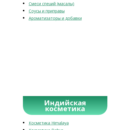
Смеси специй (масалы)
Соусы и приправы
Ароматизаторы и добавки
Индийская
косметика
Косметика Himalaya