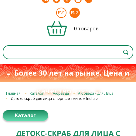
РУС
ENG
0 товаров
≡ Более 30 лет на рынке. Цена и
качество
≡
с 1993 г.
Главная
Каталог
Аюрведа
Аюрведа - для Лица
Детокс-скраб для лица с черным тмином Indiale
Каталог
ДЕТОКС-СКРАБ ДЛЯ ЛИЦА С