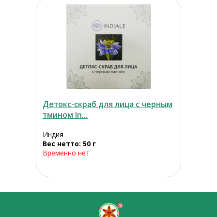
Детокс-скраб для лица с черным
тмином In...
Индия
Вес нетто: 50 г
Временно нет