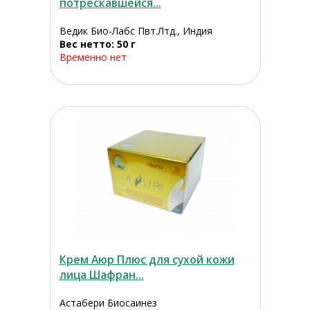
потрескавшейся...
Ведик Био-Лабс Пвт.Лтд., Индия
Вес нетто: 50 г
Временно нет
Крем Аюр Плюс для сухой кожи
лица Шафран...
Астабери Биосаинез