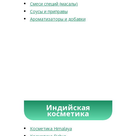
Смеси специй (масалы)
Соусы и приправы
Ароматизаторы и добавки
Индийская
косметика
Косметика Himalaya