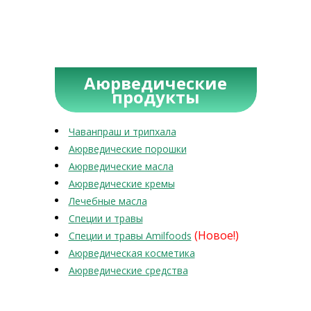
Аюрведические
продукты
Чаванпраш и трипхала
Аюрведические порошки
Аюрведические масла
Аюрведические кремы
Лечебные масла
Специи и травы
(Новое!)
Специи и травы Amilfoods
Аюрведическая косметика
Аюрведические средства