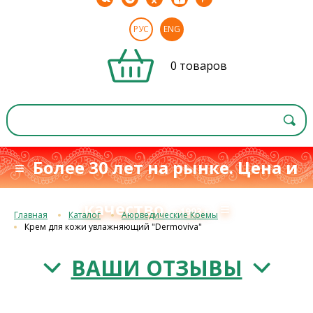
РУС
ENG
0 товаров
≡ Более 30 лет на рынке. Цена и
качество
≡
с 1993 г.
Главная
Каталог
Аюрведические Кремы
Крем для кожи увлажняющий "Dermoviva"
ВАШИ ОТЗЫВЫ