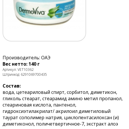
Производитель: ОАЭ
Вес нетто: 140 г
Артикул: VET10362
Штрихкод: 6291069700435
Состав:
вода, цетеариловый спирт, сорбитол, диметикон,
гликоль стеарат, стеарамид амино метил пропанол,
стеариновая кислота, пантенол,
гидроксиэтилакрилат/ акрилоил диметиловый
таурат сополимер натрия, циклопентасилоксан (и)
диметиконол, поличетвертичное-7, экстракт алоэ