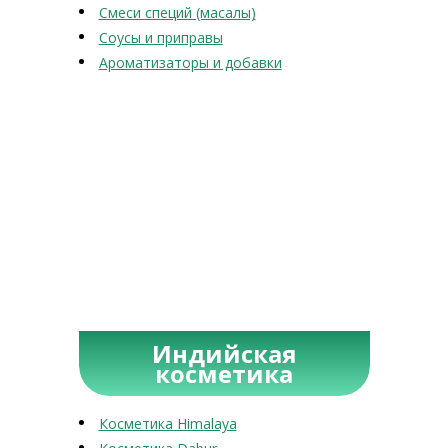
Смеси специй (масалы)
Соусы и приправы
Ароматизаторы и добавки
Индийская
косметика
Косметика Himalaya