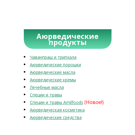
Аюрведические
продукты
Чаванпраш и трипхала
Аюрведические порошки
Аюрведические масла
Аюрведические кремы
Лечебные масла
Специи и травы
(Новое!)
Специи и травы Amilfoods
Аюрведическая косметика
Аюрведические средства