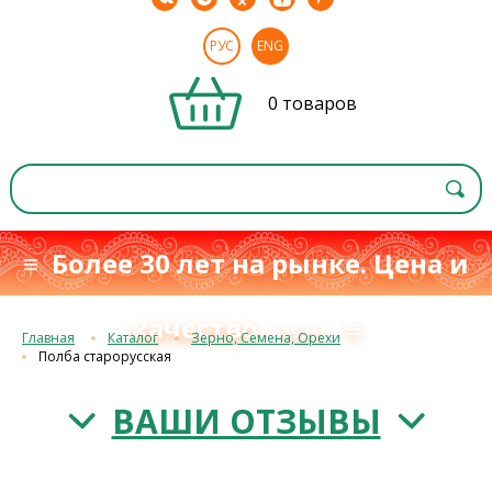
РУС
ENG
0 товаров
≡ Более 30 лет на рынке. Цена и
качество
≡
с 1993 г.
Главная
Каталог
Зерно, Семена, Орехи
Полба старорусская
ВАШИ ОТЗЫВЫ