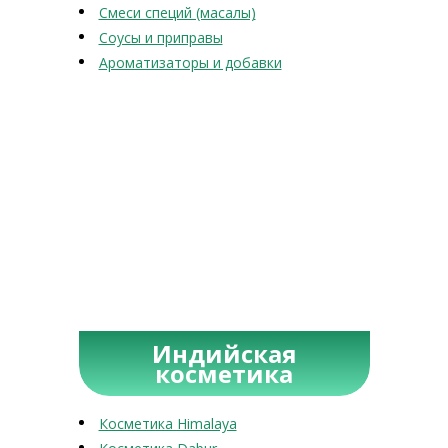
Смеси специй (масалы)
Соусы и приправы
Ароматизаторы и добавки
Индийская
косметика
Косметика Himalaya