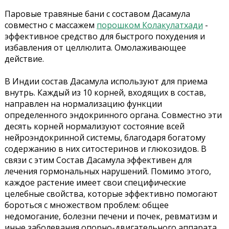
Паровые травяные бани с составом Дасамула
совместно с массажем
порошком Колакулатхади
-
эффективное средство для быстрого похудения и
избавления от целлюлита. Омолаживающее
действие.
В Индии состав Дасамула используют для приема
внутрь. Каждый из 10 корней, входящих в состав,
направлен на нормализацию функции
определенного эндокринного органа. Совместно эти
десять корней нормализуют состояние всей
нейроэндокринной системы, благодаря богатому
содержанию в них ситостеринов и глюкозидов. В
связи с этим Состав Дасамула эффективен для
лечения гормональных нарушений. Помимо этого,
каждое растение имеет свои специфические
целебные свойства, которые эффективно помогают
бороться с множеством проблем: общее
недомогание, болезни печени и почек, ревматизм и
иные заболевания опорно-двигательного аппарата,