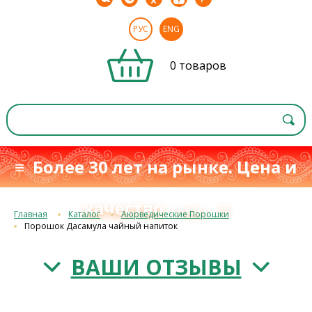
РУС
ENG
0 товаров
≡ Более 30 лет на рынке. Цена и
качество
≡
с 1993 г.
Главная
Каталог
Аюрведические Порошки
Порошок Дасамула чайный напиток
ВАШИ ОТЗЫВЫ