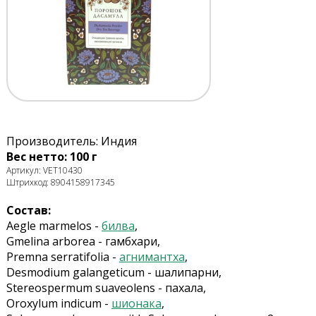
Производитель: Индия
Вес нетто: 100 г
Артикул: VET10430
Штрихкод: 8904158917345
Состав:
Aegle marmelos -
билва
,
Gmelina arborea - гамбхари,
Premna serratifolia -
агнимантха
,
Desmodium galangeticum - шалипарни,
Stereospermum suaveolens - пахала,
Oroxylum indicum -
шионака
,