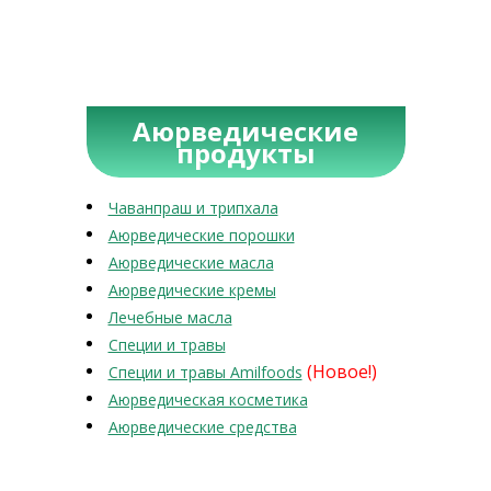
Аюрведические
продукты
Чаванпраш и трипхала
Аюрведические порошки
Аюрведические масла
Аюрведические кремы
Лечебные масла
Специи и травы
(Новое!)
Специи и травы Amilfoods
Аюрведическая косметика
Аюрведические средства