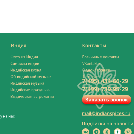
Индия
Контакты
Фото из Индии
Розничные контакты
Символы индии
VKontakte
Индийская кухня
Одноклассники
Об индийской музыке
Telegram
7(495) 434-66-29
Индийская музыка
7(499) 739-95-29
Индийские праздники
Ведическая астрология
Заказать звонок
mail@indianspices.ru
у на нас
Подписка на новости