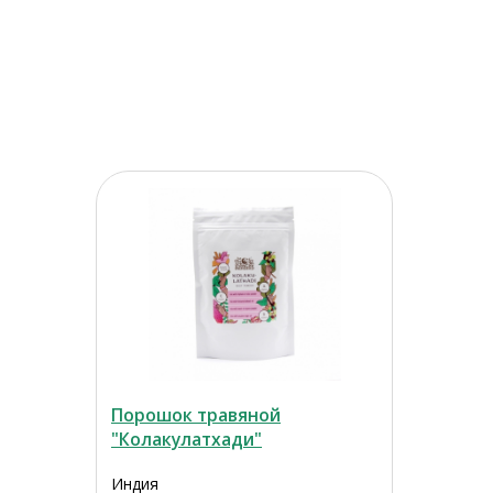
Порошок травяной
"Колакулатхади"
Индия