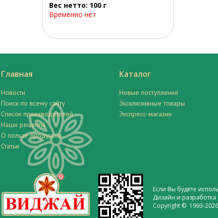
Вес нетто: 100 г
Временно нет
Главная
Каталог
Новости
Новые поступления
Поиск по всему сайту
Эксклюзивные товары
Список производителей
Экспресс-магазин
Наши рецепты
О пользе продуктов
Статьи
Если Вы будете испол
Дизайн и разработка 
Copyright © 1993-2026 