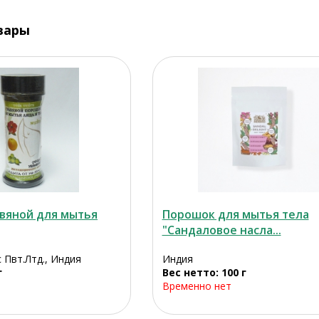
вары
вяной для мытья
Порошок для мытья тела
"Сандаловое насла...
 Пвт.Лтд., Индия
Индия
г
Вес нетто: 100 г
Временно нет