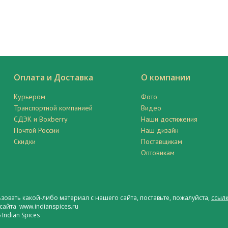
Оплата и Доставка
О компании
Курьером
Фото
Транспортной компанией
Видео
СДЭК и Boxberry
Наши достижения
Почтой России
Наш дизайн
Скидки
Поставщикам
Оптовикам
ьзовать какой-либо материал с нашего сайта, поставьте, пожалуйста,
ссылк
сайта www.indianspices.ru
Indian Spices