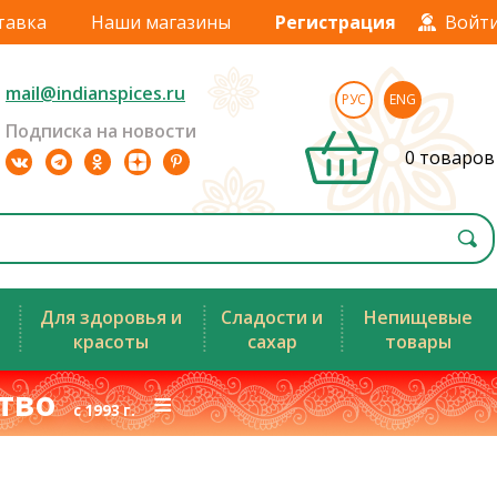
тавка
Наши магазины
Регистрация
Войт
mail@indianspices.ru
РУС
ENG
Подписка на новости
0 товаров
Для здоровья и
Сладости и
Непищевые
красоты
сахар
товары
ство
≡
с 1993 г.