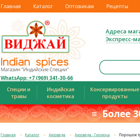
Главная
Каталог
Оптовикам
Рецепты
Адреса маг
Экспресс-м
WhatsApp: +7 (969) 341-30-66
Специи и
Индийская
Консервированные
травы
косметика
продукты
≡ Более 3
Главная
Каталог
Аюрведа
Аюрведа - Гигиена
Порошок т