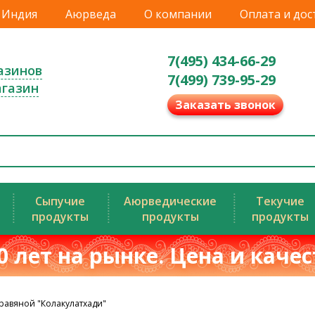
Индия
Аюрведа
О компании
Оплата и дос
7(495) 434-66-29
азинов
7(499) 739-95-29
агазин
Заказать звонок
Сыпучие
Аюрведические
Текучие
продукты
продукты
продукты
0 лет на рынке. Цена и каче
равяной "Колакулатхади"