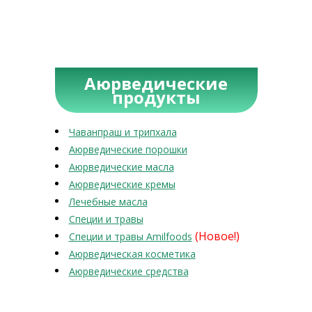
Аюрведические
продукты
Чаванпраш и трипхала
Аюрведические порошки
Аюрведические масла
Аюрведические кремы
Лечебные масла
Специи и травы
(Новое!)
Специи и травы Amilfoods
Аюрведическая косметика
Аюрведические средства