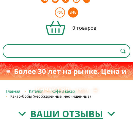
РУС
ENG
0 товаров
≡ Более 30 лет на рынке. Цена и
качество
≡
с 1993 г.
Главная
Каталог
Кофе и какао
Какао-бобы (необжаренные, неочищенные)
ВАШИ ОТЗЫВЫ