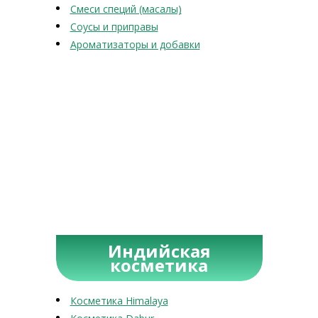
Смеси специй (масалы)
Соусы и приправы
Ароматизаторы и добавки
Индийская
косметика
Косметика Himalaya