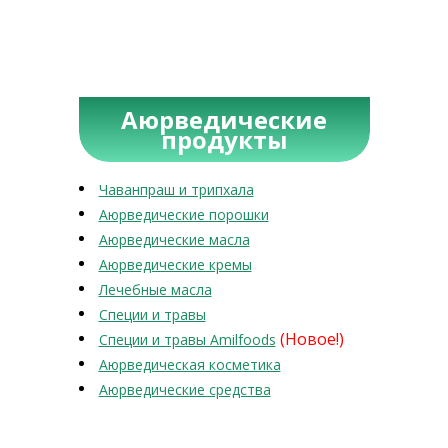
Аюрведические
продукты
Чаванпраш и трипхала
Аюрведические порошки
Аюрведические масла
Аюрведические кремы
Лечебные масла
Специи и травы
(Новое!)
Специи и травы Amilfoods
Аюрведическая косметика
Аюрведические средства