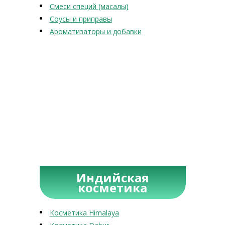
Смеси специй (масалы)
Соусы и приправы
Ароматизаторы и добавки
Индийская
косметика
Косметика Himalaya