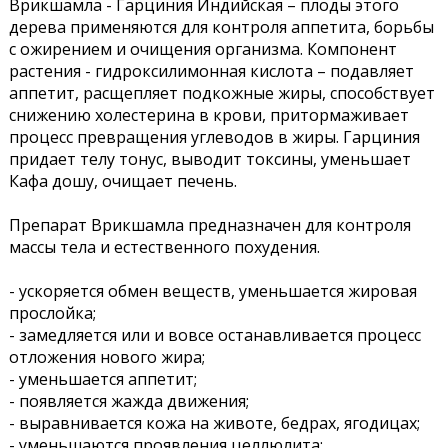
Врикшамла - Гарциния Индийская – плоды этого
дерева применяются для контроля аппетита, борьбы
с ожирением и очищения организма. Компонент
растения - гидроксилимонная кислота – подавляет
аппетит, расщепляет подкожные жиры, способствует
снижению холестерина в крови, притормаживает
процесс превращения углеводов в жиры. Гарциния
придает телу тонус, выводит токсины, уменьшает
Кафа дошу, очищает печень.
Препарат Врикшамла предназначен для контроля
массы тела и естественного похудения.
- ускоряется обмен веществ, уменьшается жировая
прослойка;
- замедляется или и вовсе останавливается процесс
отложения нового жира;
- уменьшается аппетит;
- появляется жажда движения;
- выравнивается кожа на животе, бедрах, ягодицах;
- уменьшаются проявления целлюлита;