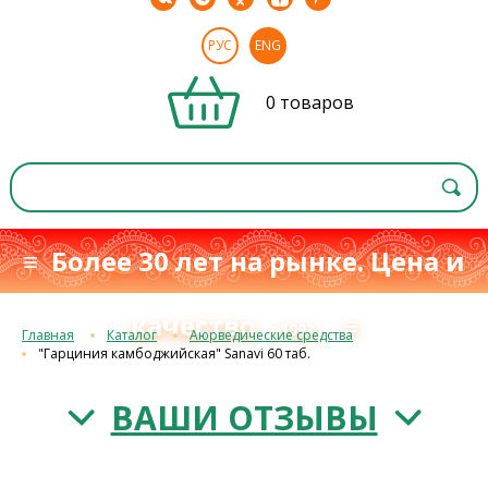
РУС
ENG
0 товаров
≡ Более 30 лет на рынке. Цена и
качество
≡
с 1993 г.
Главная
Каталог
Аюрведические средства
"Гарциния камбоджийская" Sanavi 60 таб.
ВАШИ ОТЗЫВЫ