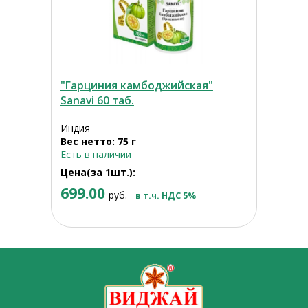
"Гарциния камбоджийская"
Sanavi 60 таб.
Индия
Вес нетто: 75 г
Есть в наличии
Цена(за 1шт.):
699.00
руб.
в т.ч. НДС 5%