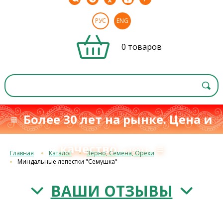
РУС
ENG
0 товаров
≡ Более 30 лет на рынке. Цена и
качество
≡
с 1993 г.
Главная
Каталог
Зерно, Семена, Орехи
Миндальные лепестки "Семушка"
ВАШИ ОТЗЫВЫ