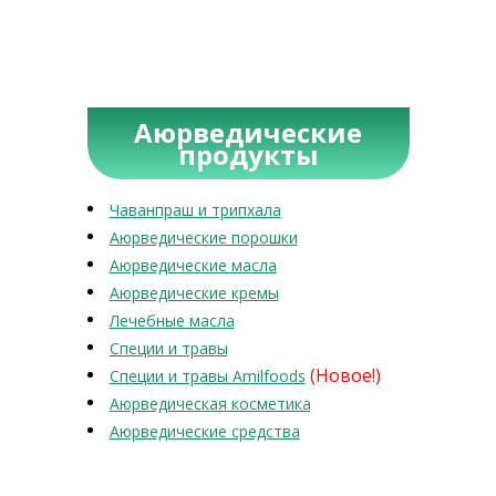
Аюрведические
продукты
Чаванпраш и трипхала
Аюрведические порошки
Аюрведические масла
Аюрведические кремы
Лечебные масла
Специи и травы
(Новое!)
Специи и травы Amilfoods
Аюрведическая косметика
Аюрведические средства