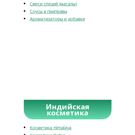
Смеси специй (масалы)
Соусы и приправы
Ароматизаторы и добавки
Индийская
косметика
Косметика Himalaya