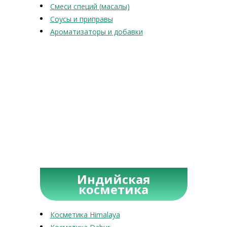
Смеси специй (масалы)
Соусы и приправы
Ароматизаторы и добавки
Индийская
косметика
Косметика Himalaya