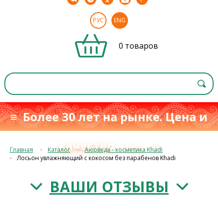
РУС
ENG
0 товаров
≡ Более 30 лет на рынке. Цена и
качество
≡
с 1993 г.
Главная
Каталог
Аюрведа - косметика Khadi
Лосьон увлажняющий с кокосом без парабенов Khadi
ВАШИ ОТЗЫВЫ