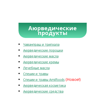
Аюрведические
продукты
Чаванпраш и трипхала
Аюрведические порошки
Аюрведические масла
Аюрведические кремы
Лечебные масла
Специи и травы
(Новое!)
Специи и травы Amilfoods
Аюрведическая косметика
Аюрведические средства