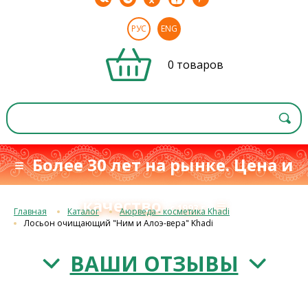
РУС
ENG
0 товаров
≡ Более 30 лет на рынке. Цена и
качество
≡
с 1993 г.
Главная
Каталог
Аюрведа - косметика Khadi
Лосьон очищающий "Ним и Алоэ-вера" Khadi
ВАШИ ОТЗЫВЫ