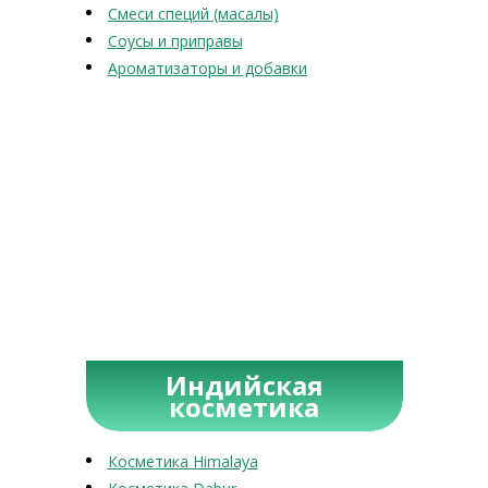
Смеси специй (масалы)
Соусы и приправы
Ароматизаторы и добавки
Индийская
косметика
Косметика Himalaya