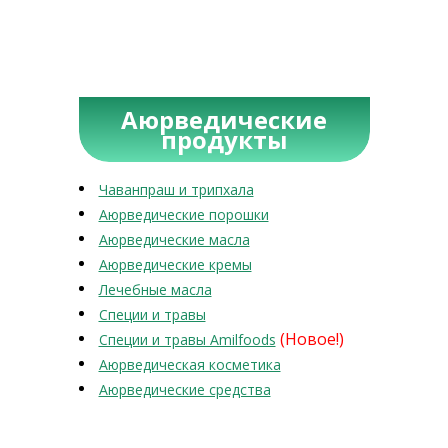
Аюрведические
продукты
Чаванпраш и трипхала
Аюрведические порошки
Аюрведические масла
Аюрведические кремы
Лечебные масла
Специи и травы
(Новое!)
Специи и травы Amilfoods
Аюрведическая косметика
Аюрведические средства