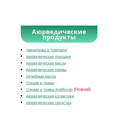
Аюрведические
продукты
Чаванпраш и трипхала
Аюрведические порошки
Аюрведические масла
Аюрведические кремы
Лечебные масла
Специи и травы
(Новое!)
Специи и травы Amilfoods
Аюрведическая косметика
Аюрведические средства