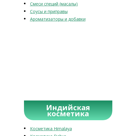
Смеси специй (масалы)
Соусы и приправы
Ароматизаторы и добавки
Индийская
косметика
Косметика Himalaya