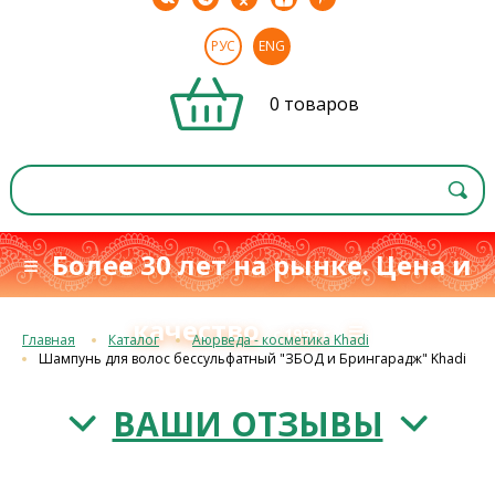
РУС
ENG
0 товаров
≡ Более 30 лет на рынке. Цена и
качество
≡
с 1993 г.
Главная
Каталог
Аюрведа - косметика Khadi
Шампунь для волос бессульфатный "ЗБОД и Брингарадж" Khadi
ВАШИ ОТЗЫВЫ