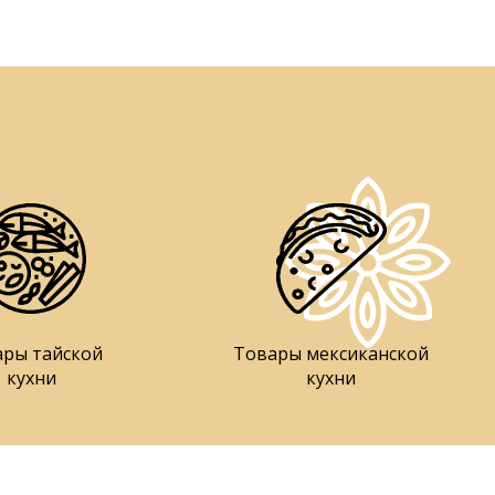
ары тайской
Товары мексиканской
кухни
кухни