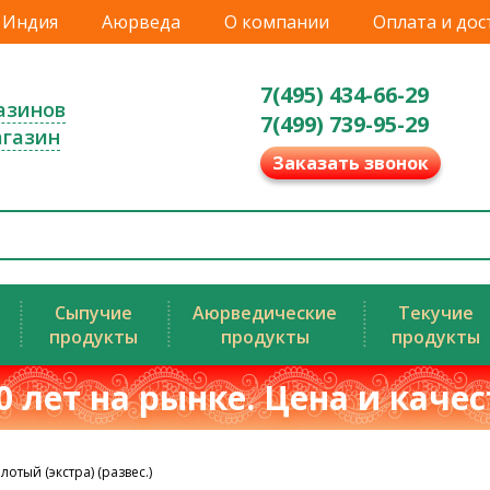
Индия
Аюрведа
О компании
Оплата и дос
7(495) 434-66-29
азинов
7(499) 739-95-29
агазин
Заказать звонок
Сыпучие
Аюрведические
Текучие
продукты
продукты
продукты
0 лет на рынке. Цена и каче
отый (экстра) (развес.)