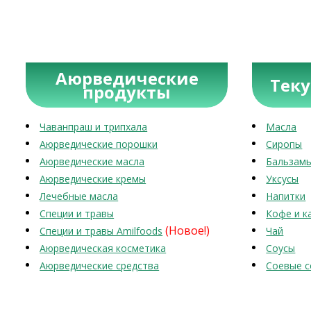
Аюрведические
Тек
продукты
Чаванпраш и трипхала
Масла
Аюрведические порошки
Сиропы
Аюрведические масла
Бальзам
Аюрведические кремы
Уксусы
Лечебные масла
Напитки
Специи и травы
Кофе и к
(Новое!)
Специи и травы Amilfoods
Чай
Аюрведическая косметика
Соусы
Аюрведические средства
Соевые с