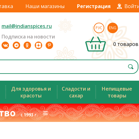
тавка
Наши магазины
Регистрация
Войт
mail@indianspices.ru
РУС
ENG
Подписка на новости
0 товаров
Для здоровья и
Сладости и
Непищевые
красоты
сахар
товары
ство
≡
с 1993 г.