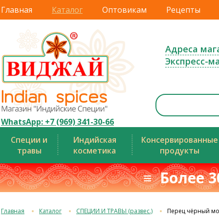
Главная
Каталог
Оптовикам
Рецепты
Адреса маг
Экспресс-м
WhatsApp: +7 (969) 341-30-66
Специи и
Индийская
Консервированные
травы
косметика
продукты
≡ Более 3
Главная
Каталог
СПЕЦИИ И ТРАВЫ (развес.)
Перец чёрный мол