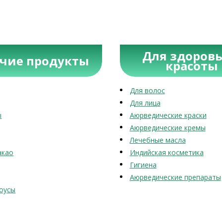
Для здоровь
учие продукты
красоты
Для волос
Для лица
ы
Аюрведические краски
Аюрведические кремы
Лечебные масла
акао
Индийская косметика
Гигиена
Аюрведические препараты
оусы