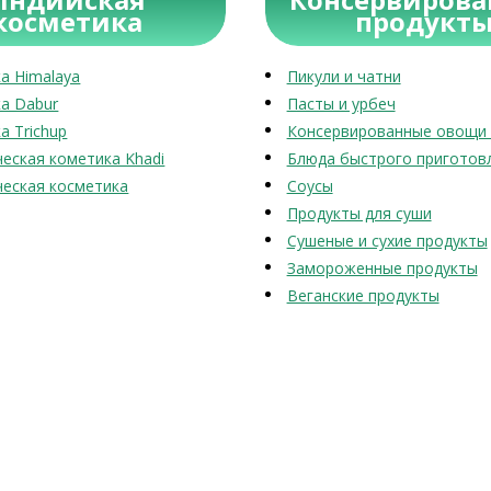
косметика
продукт
а Himalaya
Пикули и чатни
а Dabur
Пасты и урбеч
а Trichup
Консервированные овощи 
еская кометика Khadi
Блюда быстрого приготов
еская косметика
Соусы
Продукты для суши
Сушеные и сухие продукты
Замороженные продукты
Веганские продукты