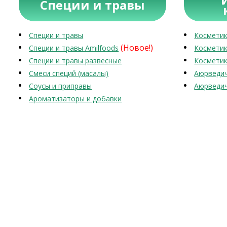
Специи и травы
Специи и травы
Косметик
(Новое!)
Специи и травы Amilfoods
Косметик
Специи и травы развесные
Косметик
Смеси специй (масалы)
Аюрведич
Соусы и приправы
Аюрведич
Ароматизаторы и добавки