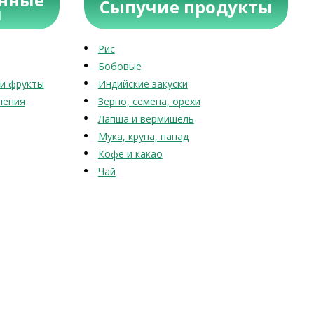
Сыпучие продукты
ы
Рис
Бобовые
и фрукты
Индийские закуски
ления
Зерно, семена, орехи
Лапша и вермишель
Мука, крупа, папад
Кофе и какао
Чай