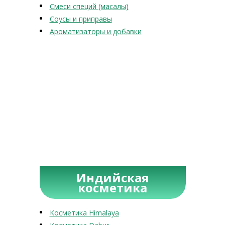
Смеси специй (масалы)
Соусы и приправы
Ароматизаторы и добавки
Индийская
косметика
Косметика Himalaya