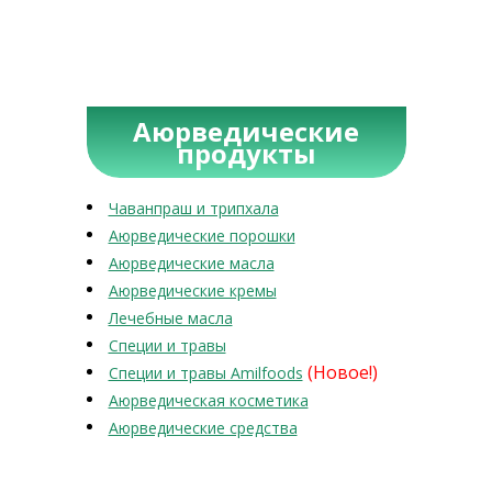
Аюрведические
продукты
Чаванпраш и трипхала
Аюрведические порошки
Аюрведические масла
Аюрведические кремы
Лечебные масла
Специи и травы
(Новое!)
Специи и травы Amilfoods
Аюрведическая косметика
Аюрведические средства