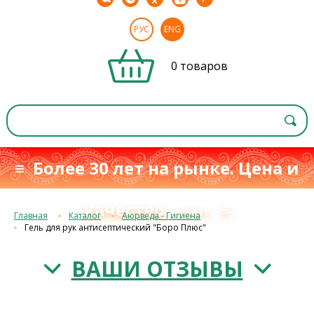
РУС
ENG
0 товаров
≡ Более 30 лет на рынке. Цена и
качество
≡
с 1993 г.
Главная
Каталог
Аюрведа - Гигиена
Гель для рук антисептический "Боро Плюс"
ВАШИ ОТЗЫВЫ