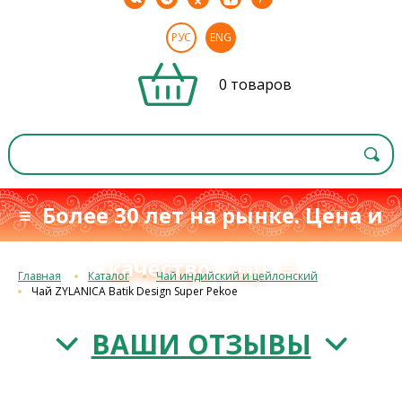
РУС
ENG
0 товаров
≡ Более 30 лет на рынке. Цена и
качество
≡
с 1993 г.
Главная
Каталог
Чай индийский и цейлонский
Чай ZYLANICA Batik Design Super Pekoe
ВАШИ ОТЗЫВЫ