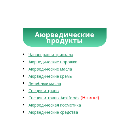
Аюрведические
продукты
Чаванпраш и трипхала
Аюрведические порошки
Аюрведические масла
Аюрведические кремы
Лечебные масла
Специи и травы
(Новое!)
Специи и травы Amilfoods
Аюрведическая косметика
Аюрведические средства