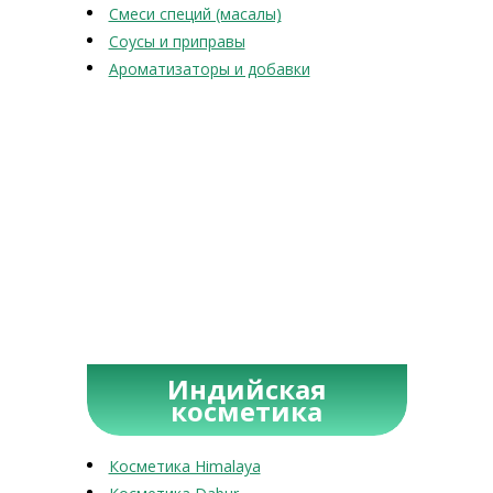
Смеси специй (масалы)
Соусы и приправы
Ароматизаторы и добавки
Индийская
косметика
Косметика Himalaya