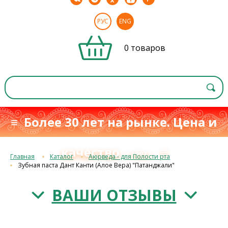
РУС
ENG
0 товаров
≡ Более 30 лет на рынке. Цена и
качество
≡
с 1993 г.
Главная
Каталог
Аюрведа - для Полости рта
Зубная паста Дант Канти (Алое Вера) "Патанджали"
ВАШИ ОТЗЫВЫ