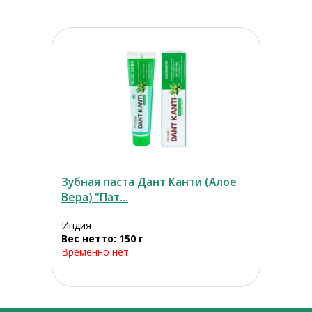
Зубная паста Дант Канти (Алое
Вера) "Пат...
Индия
Вес нетто: 150 г
Временно нет