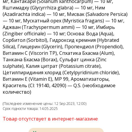
мг, Кантакари (Solanum xanthocarpum) — 10 мг,
Яштимадху (Glycyrrhiza glabra) — 10 мг, Ним
(Azadirachta indica) — 10 мг, Мисвак (Salvadore Persica)
— 10 мг, Мускатный орех (Myristica fragans) — 10 мг,
Аджван (Trachyspermum ammi) — 10 мг, Имбирь
(Zingiber officinale) — 10 мг; Основа: Вода (Aqua),
Сорбитол (Sorbitol), Гидроксид кремния (Hybrated
Silica), Глицерин (Glycerin), Пропендиол (Propendiol),
Витамин С (Viscorin TP), Спхатика Бхасма (Alum),
Танкана Бхасма (Borax), Сульфат цинка (Zinc
sulphate), Калия цитрат (Potassium citrate),
Цетилпиридиния хлорид (Cetylpyridinium chloride),
Витамин Е (Vitamin E), MP 99, Ароматизаторы,
Краситель (Cl: 19140, 42090) — Q.S. (необходимое
количество)
(Последнее изменение цены: 12 Sep 2023, 12:00)
Срок годности товара: 14.05.2025
Товар отсутствует в интернет-магазине