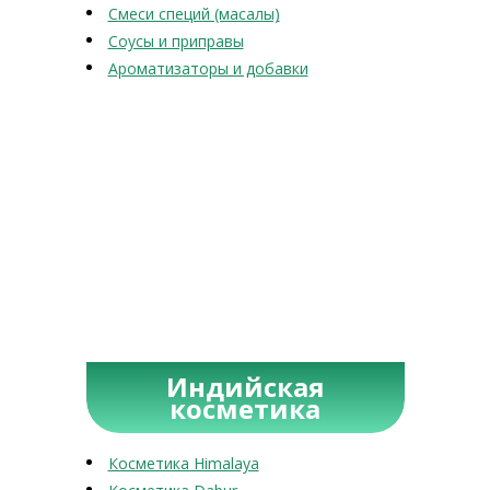
Смеси специй (масалы)
Соусы и приправы
Ароматизаторы и добавки
Индийская
косметика
Косметика Himalaya