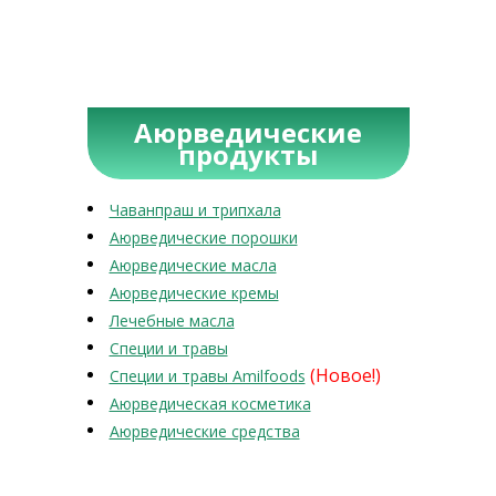
Аюрведические
продукты
Чаванпраш и трипхала
Аюрведические порошки
Аюрведические масла
Аюрведические кремы
Лечебные масла
Специи и травы
(Новое!)
Специи и травы Amilfoods
Аюрведическая косметика
Аюрведические средства