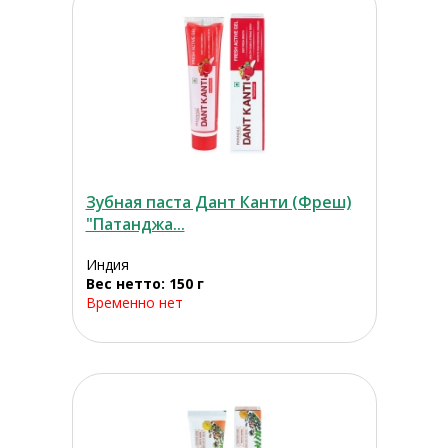
Зубная паста Дант Канти (Фреш)
"Патанджа...
Индия
Вес нетто: 150 г
Временно нет