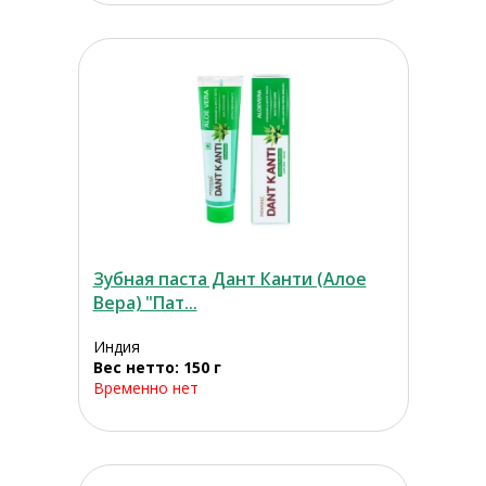
Зубная паста Дант Канти (Алое
Вера) "Пат...
Индия
Вес нетто: 150 г
Временно нет