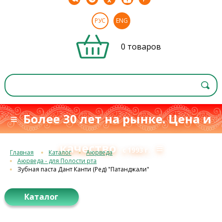
РУС
ENG
0 товаров
≡ Более 30 лет на рынке. Цена и
качество
≡
с 1993 г.
Главная
Каталог
Аюрведа
Аюрведа - для Полости рта
Зубная паста Дант Канти (Ред) "Патанджали"
Каталог