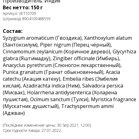
Производитель: Индия
Вес нетто: 150 г
Артикул: VET10709
Штрихкод: 8904109488559
Состав:
Syzygium aromaticum (Гвоздика), Хanthoxylum alatum
(Зантоксилум), Piper nigrum (Перец чёрный),
Cinnamomum zeylanicum (Коричное дерево), Glycyrhiza
glabra (Яштимадху), Zingiber officinale (Имбирь),
Anacyclus pyrethrum (Слюногон лекарственный),
Punica granatum (Гранат обыкновенный), Acacia
catechu (Акация катеху), Embelia ribes (Эмбелия
кислая), Azadirachta indica (Ним), Salvadora persica
(Мисвак), Holarrhena antidysenterica (Холарена
пушистая), Ocimum sanctum (Тулси), Myristica fragrance
(Мускатник душистый), Trachyspermum ammi
(Аджван)
(Последнее изменение цены: 30 Sep 2021, 12:00)
Срок годности товара: 27.01.2022