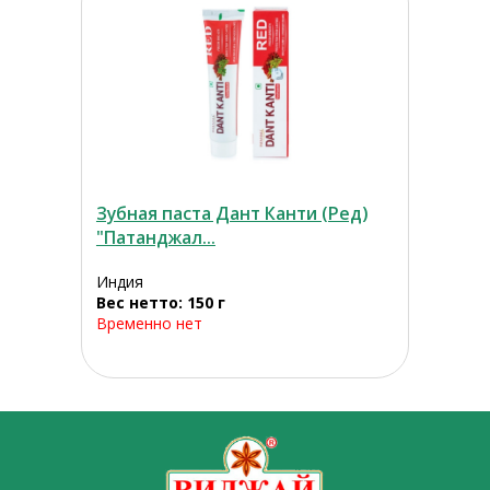
Зубная паста Дант Канти (Ред)
"Патанджал...
Индия
Вес нетто: 150 г
Временно нет