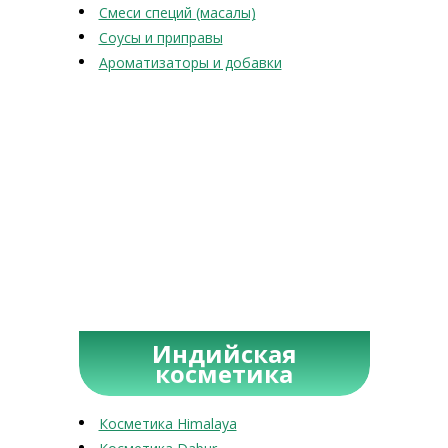
Смеси специй (масалы)
Соусы и приправы
Ароматизаторы и добавки
Индийская
косметика
Косметика Himalaya