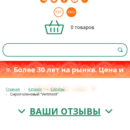
РУС
ENG
0 товаров
≡ Более 30 лет на рынке. Цена и
качество
≡
с 1993 г.
Главная
Каталог
Сиропы
Сироп кленовый "Vertmont"
ВАШИ ОТЗЫВЫ