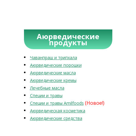
Аюрведические
продукты
Чаванпраш и трипхала
Аюрведические порошки
Аюрведические масла
Аюрведические кремы
Лечебные масла
Специи и травы
(Новое!)
Специи и травы Amilfoods
Аюрведическая косметика
Аюрведические средства