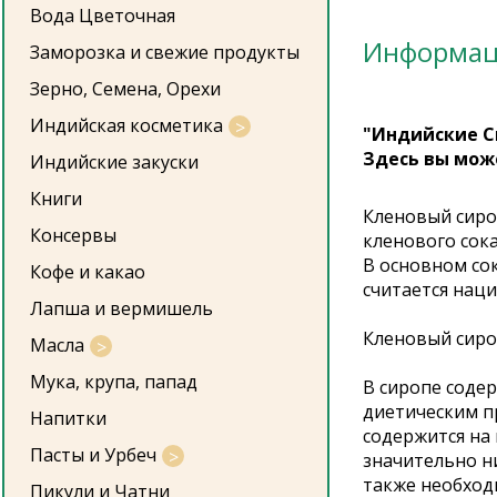
Вода Цветочная
Информа
Заморозка и свежие продукты
Зерно, Семена, Орехи
Индийская косметика
"Индийские С
Здесь вы мож
Индийские закуски
Книги
Кленовый сиро
Консервы
кленового сок
В основном со
Кофе и какао
считается нац
Лапша и вермишель
Кленовый сиро
Масла
Мука, крупа, папад
В сиропе содер
диетическим пр
Напитки
содержится на 
Пасты и Урбеч
значительно ни
также необход
Пикули и Чатни