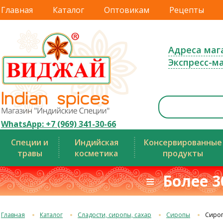
Главная
Каталог
Оптовикам
Рецепты
Адреса маг
Экспресс-м
WhatsApp: +7 (969) 341-30-66
Специи и
Индийская
Консервированные
травы
косметика
продукты
≡ Более 3
Главная
Каталог
Сладости, сиропы, сахар
Сиропы
Сиро