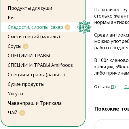
Продукты для суши
По количеству
столько же ан
Рис
нормы антиокс
Сладости, сиропы, сахар
Среди антиокс
Смеси специй (масалы)
можно употреб
Соусы
работы поджел
СПЕЦИИ И ТРАВЫ
В 100г кленово
СПЕЦИИ И ТРАВЫ Amilfoods
кальция, 5% ка
либо причинам 
Специи и травы (развес.)
Сухие продукты
Отзывы (
5
)
Ос
Уксусы
Чаванпраш и Трипхала
Похожие то
ЧАЙ