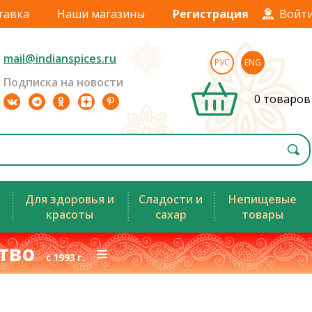
тавка
Наши магазины
Регистрация
Войт
mail@indianspices.ru
РУС
ENG
Подписка на новости
0 товаров
Для здоровья и
Сладости и
Непищевые
красоты
сахар
товары
ство
≡
с 1993 г.