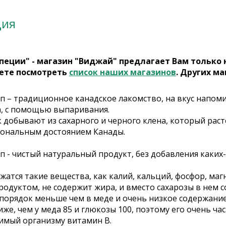
ция
пеции" - магазин "Виджай" предлагает Вам только
ете посмотреть
список наших магазинов
. Других ма
п – традиционное канадское лакомство, на вкус напом
а, с помощью выпаривания.
к добывают из сахарного и черного клена, который рас
иональным достоянием Канады.
п - чистый натуральный продукт, без добавления каких
жатся такие вещества, как калий, кальций, фосфор, маг
одуктом, не содержит жира, и вместо сахарозы в нем с
порядок меньше чем в меде и очень низкое содержание 
же, чем у меда 85 и глюкозы 100, поэтому его очень ч
имый организму витамин B.