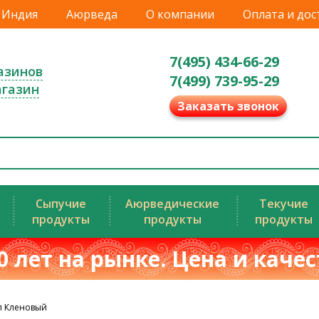
Индия
Аюрведа
О компании
Оплата и дос
7(495) 434-66-29
азинов
7(499) 739-95-29
агазин
Заказать звонок
Сыпучие
Аюрведические
Текучие
продукты
продукты
продукты
0 лет на рынке. Цена и каче
п Кленовый