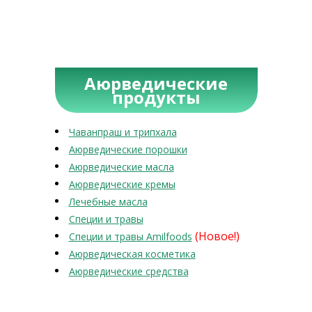
Аюрведические
продукты
Чаванпраш и трипхала
Аюрведические порошки
Аюрведические масла
Аюрведические кремы
Лечебные масла
Специи и травы
(Новое!)
Специи и травы Amilfoods
Аюрведическая косметика
Аюрведические средства