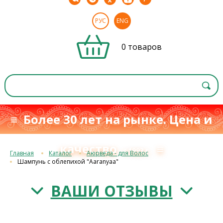
РУС
ENG
0 товаров
≡ Более 30 лет на рынке. Цена и
качество
≡
с 1993 г.
Главная
Каталог
Аюрведа - для Волос
Шампунь с облепихой "Aaranyaa"
ВАШИ ОТЗЫВЫ