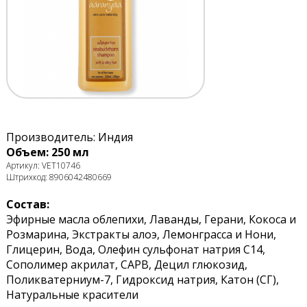
Производитель: Индия
Объем: 250 мл
Артикул: VET10746
Штрихкод: 8906042480669
Состав:
Эфирные масла облепихи, Лаванды, Герани, Кокоса и
Розмарина, Экстракты алоэ, Лемонграсса и Нони,
Глицерин, Вода, Олефин сульфонат натрия С14,
Сополимер акрилат, САРВ, Децил глюкозид,
Поликватерниум-7, Гидроксид натрия, Катон (СГ),
Натуральные красители