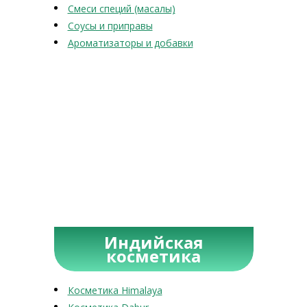
Смеси специй (масалы)
Соусы и приправы
Ароматизаторы и добавки
Индийская
косметика
Косметика Himalaya