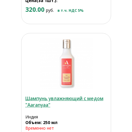
Цена(за 1шт.):
320.00
руб.
в т.ч. НДС 5%
Шампунь увлажняющий с медом
"Aaranyaa"
Индия
Объем: 250 мл
Временно нет