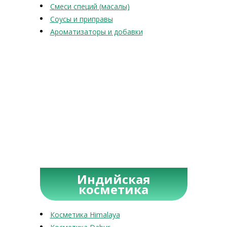
Смеси специй (масалы)
Соусы и приправы
Ароматизаторы и добавки
Индийская
косметика
Косметика Himalaya