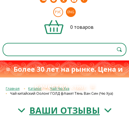
РУС
ENG
0 товаров
≡ Более 30 лет на рынке. Цена и
качество
≡
с 1993 г.
Главная
Каталог
Чай Чю Хуа
Чай китайский Оолонг ГОЛД ф/пакет Тянь Ван Син (Чю Хуа)
ВАШИ ОТЗЫВЫ