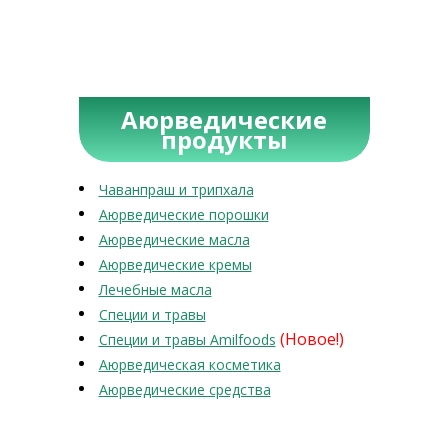
Аюрведические
продукты
Чаванпраш и трипхала
Аюрведические порошки
Аюрведические масла
Аюрведические кремы
Лечебные масла
Специи и травы
(Новое!)
Специи и травы Amilfoods
Аюрведическая косметика
Аюрведические средства