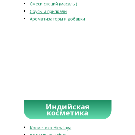
Смеси специй (масалы)
Соусы и приправы
Ароматизаторы и добавки
Индийская
косметика
Косметика Himalaya