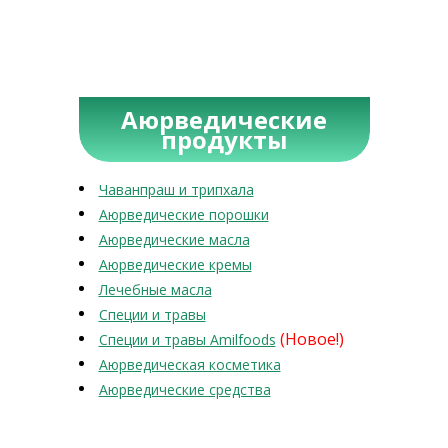
Аюрведические
продукты
Чаванпраш и трипхала
Аюрведические порошки
Аюрведические масла
Аюрведические кремы
Лечебные масла
Специи и травы
(Новое!)
Специи и травы Amilfoods
Аюрведическая косметика
Аюрведические средства