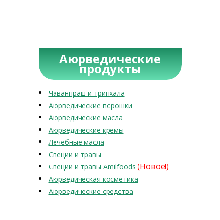
Аюрведические
продукты
Чаванпраш и трипхала
Аюрведические порошки
Аюрведические масла
Аюрведические кремы
Лечебные масла
Специи и травы
(Новое!)
Специи и травы Amilfoods
Аюрведическая косметика
Аюрведические средства