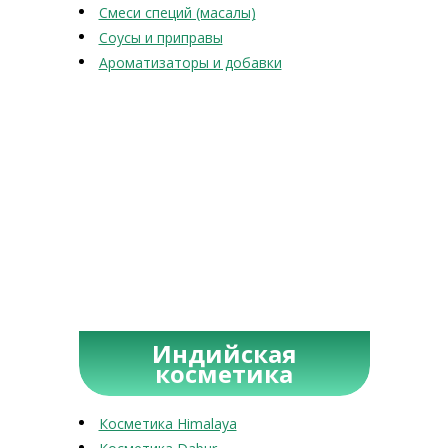
Смеси специй (масалы)
Соусы и приправы
Ароматизаторы и добавки
Индийская
косметика
Косметика Himalaya