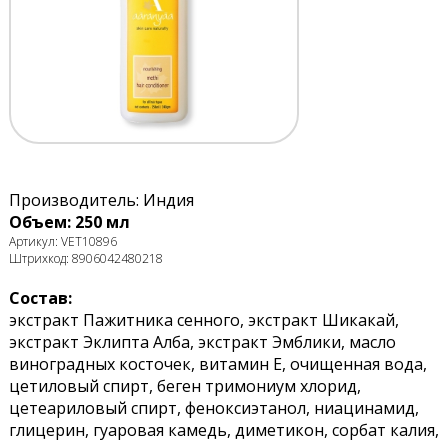
Производитель: Индия
Объем: 250 мл
Артикул: VET10896
Штрихкод: 8906042480218
Состав:
экстракт Пажитника сенного, экстракт Шикакай,
экстракт Эклипта Алба, экстракт Эмблики, масло
виноградных косточек, витамин Е, очищенная вода,
цетиловый спирт, беген тримониум хлорид,
цетеариловый спирт, феноксиэтанол, ниацинамид,
глицерин, гуаровая камедь, диметикон, сорбат калия,