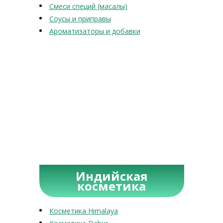
Смеси специй (масалы)
Соусы и приправы
Ароматизаторы и добавки
Индийская
косметика
Косметика Himalaya