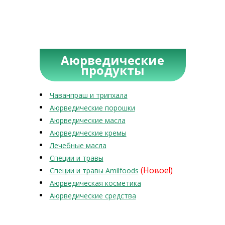
Аюрведические
продукты
Чаванпраш и трипхала
Аюрведические порошки
Аюрведические масла
Аюрведические кремы
Лечебные масла
Специи и травы
(Новое!)
Специи и травы Amilfoods
Аюрведическая косметика
Аюрведические средства