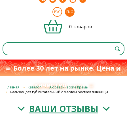
РУС
ENG
0 товаров
≡ Более 30 лет на рынке. Цена и
качество
≡
с 1993 г.
Главная
Каталог
Аюрведические Кремы
Бальзам для губ питательный с маслом ростков пшеницы
ВАШИ ОТЗЫВЫ