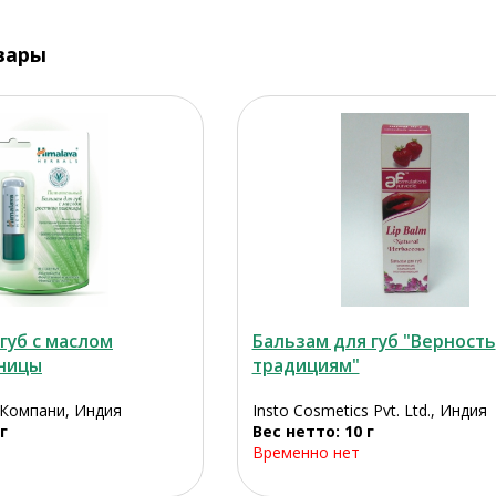
вары
губ с маслом
Бальзам для губ "Верность
ницы
традициям"
 Компани, Индия
Insto Cosmetics Pvt. Ltd., Индия
г
Вес нетто: 10 г
Временно нет