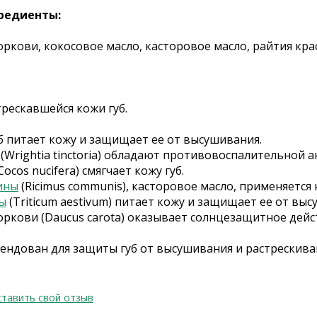
редиенты:
ркови, кокосовое масло, касторовое масло, райтия кра
трескавшейся кожи губ.
б питает кожу и защищает ее от высушивания.
(Wrightia tinctoria) обладают противовоспалительной 
Cocos nucifera) смягчает кожу губ.
ины
(Ricimus communis), касторовое масло, применяется
ы
(Triticum aestivum) питает кожу и защищает ее от выс
оркови (Daucus carota) оказывает солнцезащитное дейс
ендован для защиты губ от высушивания и растрескива
тавить свой отзыв