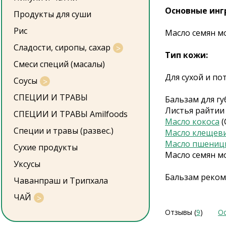
Основные инг
Продукты для суши
Рис
Масло семян мо
Сладости, сиропы, сахар
Тип кожи:
Смеси специй (масалы)
Для сухой и по
Соусы
СПЕЦИИ И ТРАВЫ
Бальзам для гу
Листья райтии 
СПЕЦИИ И ТРАВЫ Amilfoods
Масло кокоса
(
Специи и травы (развес.)
Масло клещев
Масло пшениц
Сухие продукты
Масло семян м
Уксусы
Бальзам реком
Чаванпраш и Трипхала
ЧАЙ
Отзывы (
9
)
Ос