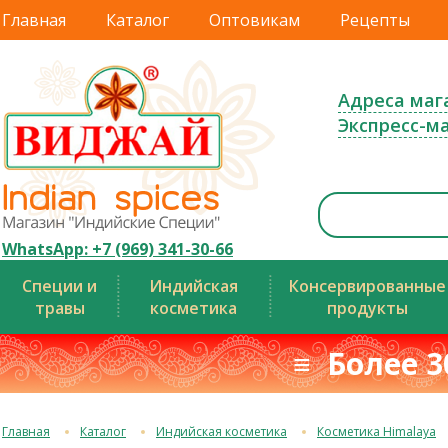
Главная
Каталог
Оптовикам
Рецепты
Адреса маг
Экспресс-м
WhatsApp: +7 (969) 341-30-66
Специи и
Индийская
Консервированные
травы
косметика
продукты
≡ Более 3
Главная
Каталог
Индийская косметика
Косметика Himalaya