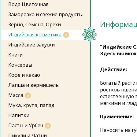
Вода Цветочная
Заморозка и свежие продукты
Информа
Зерно, Семена, Орехи
Индийская косметика
Индийские закуски
"Индийские С
Здесь вы мож
Книги
Консервы
Действие:
Кофе и какао
Богатый расти
Лапша и вермишель
ростков пшени
Масла
естественную з
мягкими и гла
Мука, крупа, папад
Напитки
Применение:
Пасты и Урбеч
Наносить на г
Пикули и Чатни