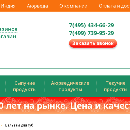
Индия
Аюрведа
О компании
Оплата и дос
7(495) 434-66-29
азинов
7(499) 739-95-29
агазин
Заказать звонок
Сыпучие
Аюрведические
Текучие
продукты
продукты
продукты
0 лет на рынке. Цена и каче
Бальзам для губ