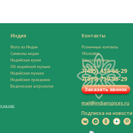
Индия
Контакты
Фото из Индии
Розничные контакты
Символы индии
VKontakte
Индийская кухня
Одноклассники
Об индийской музыке
Telegram
7(495) 434-66-29
Индийская музыка
7(499) 739-95-29
Индийские праздники
Ведическая астрология
Заказать звонок
mail@indianspices.ru
у на нас
Подписка на новости