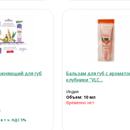
ажняющий для губ
Бальзам для губ с аромато
клубники "VLC...
Индия
Объем: 10 мл
Временно нет
:
в т.ч. НДС 5%