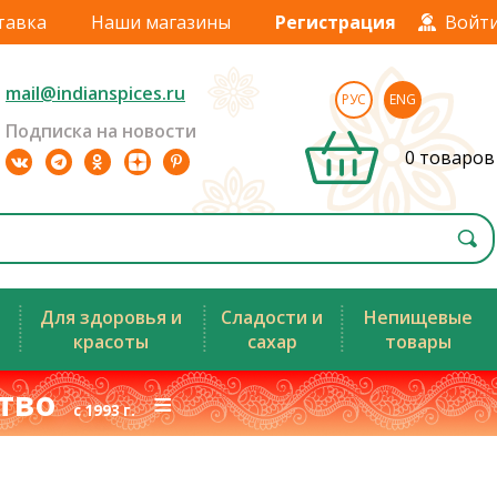
тавка
Наши магазины
Регистрация
Войт
mail@indianspices.ru
РУС
ENG
Подписка на новости
0 товаров
Для здоровья и
Сладости и
Непищевые
красоты
сахар
товары
ство
≡
с 1993 г.