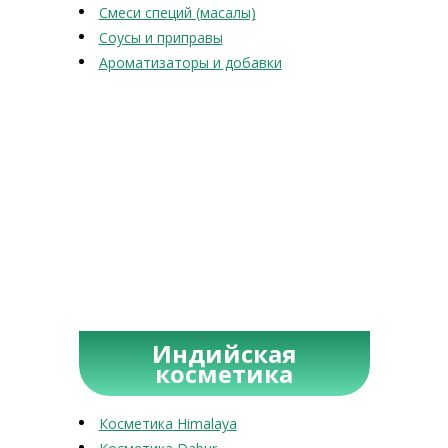
Смеси специй (масалы)
Соусы и приправы
Ароматизаторы и добавки
Индийская
косметика
Косметика Himalaya