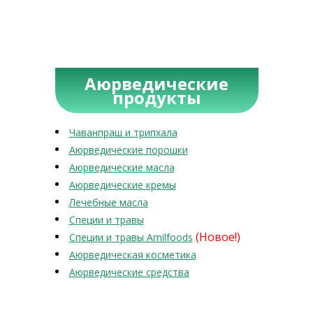
Аюрведические
продукты
Чаванпраш и трипхала
Аюрведические порошки
Аюрведические масла
Аюрведические кремы
Лечебные масла
Специи и травы
(Новое!)
Специи и травы Amilfoods
Аюрведическая косметика
Аюрведические средства