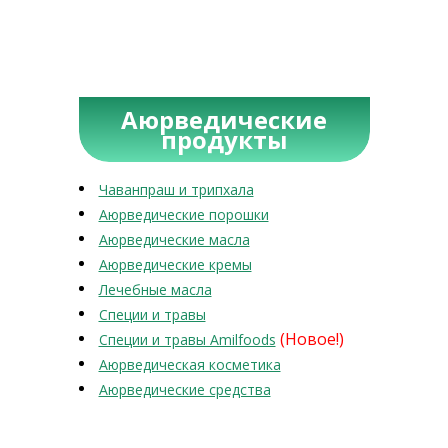
Аюрведические
продукты
Чаванпраш и трипхала
Аюрведические порошки
Аюрведические масла
Аюрведические кремы
Лечебные масла
Специи и травы
(Новое!)
Специи и травы Amilfoods
Аюрведическая косметика
Аюрведические средства