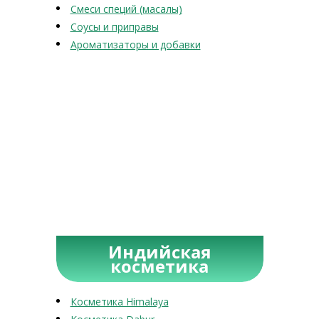
Смеси специй (масалы)
Соусы и приправы
Ароматизаторы и добавки
Индийская
косметика
Косметика Himalaya