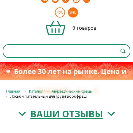
РУС
ENG
0 товаров
≡ Более 30 лет на рынке. Цена и
качество
≡
с 1993 г.
Главная
Каталог
Аюрведические Кремы
Лосьон питательный для груди Борофреш
ВАШИ ОТЗЫВЫ