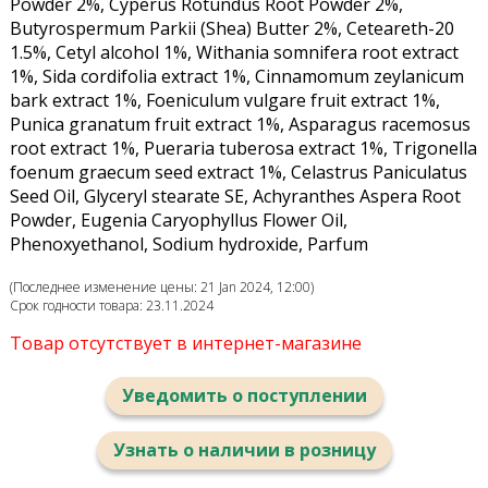
Powder 2%, Cyperus Rotundus Root Powder 2%,
Butyrospermum Parkii (Shea) Butter 2%, Ceteareth-20
1.5%, Cetyl alcohol 1%, Withania somnifera root extract
1%, Sida cordifolia extract 1%, Cinnamomum zeylanicum
bark extract 1%, Foeniculum vulgare fruit extract 1%,
Punica granatum fruit extract 1%, Asparagus racemosus
root extract 1%, Pueraria tuberosa extract 1%, Trigonella
foenum graecum seed extract 1%, Celastrus Paniculatus
Seed Oil, Glyceryl stearate SE, Achyranthes Aspera Root
Powder, Eugenia Caryophyllus Flower Oil,
Phenoxyethanol, Sodium hydroxide, Parfum
(Последнее изменение цены: 21 Jan 2024, 12:00)
Срок годности товара: 23.11.2024
Товар отсутствует в интернет-магазине
Уведомить о поступлении
Узнать о наличии в розницу