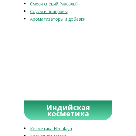
Смеси специй (масалы)
Соусы и приправы
Ароматизаторы и добавки
Индийская
косметика
Косметика Himalaya