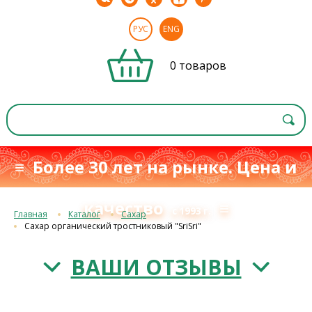
РУС
ENG
0 товаров
≡ Более 30 лет на рынке. Цена и
качество
≡
с 1993 г.
Главная
Каталог
Сахар
Сахар органический тростниковый "SriSri"
ВАШИ ОТЗЫВЫ