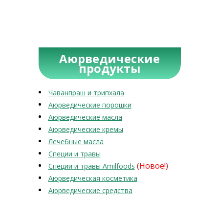
Аюрведические
продукты
Чаванпраш и трипхала
Аюрведические порошки
Аюрведические масла
Аюрведические кремы
Лечебные масла
Специи и травы
(Новое!)
Специи и травы Amilfoods
Аюрведическая косметика
Аюрведические средства