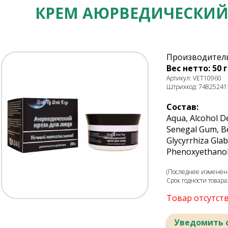
КРЕМ АЮРВЕДИЧЕСКИЙ 
Производитель
Вес нетто: 50 г
Артикул: VET10960
Штрихкод: 74825241
Состав:
Aqua, Alcohol De
Senegal Gum, Beh
Glycyrrhiza Glab
Phenoxyethanol,
(Последнее изменени
Срок годности товара
Товар отсутст
Уведомить 