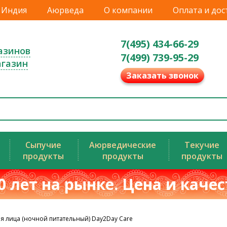
Индия
Аюрведа
О компании
Оплата и дос
7(495) 434-66-29
азинов
7(499) 739-95-29
агазин
Заказать звонок
Сыпучие
Аюрведические
Текучие
продукты
продукты
продукты
0 лет на рынке. Цена и каче
я лица (ночной питательный) Day2Day Care