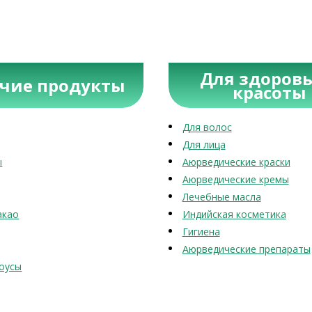
Для здоровь
учие продукты
красоты
Для волос
Для лица
ы
Аюрведические краски
Аюрведические кремы
Лечебные масла
акао
Индийская косметика
Гигиена
Аюрведические препараты
оусы