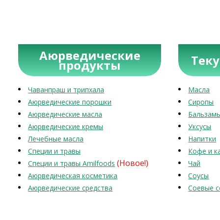
Аюрведические
Тек
продукты
Чаванпраш и трипхала
Масла
Аюрведические порошки
Сиропы
Аюрведические масла
Бальзам
Аюрведические кремы
Уксусы
Лечебные масла
Напитки
Специи и травы
Кофе и к
(Новое!)
Специи и травы Amilfoods
Чай
Аюрведическая косметика
Соусы
Аюрведические средства
Соевые с