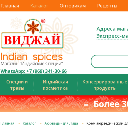
Главная
Каталог
Оптовикам
Рецепты
Адреса маг
Экспресс-м
WhatsApp: +7 (969) 341-30-66
Специи и
Индийская
Консервированные
травы
косметика
продукты
≡ Более 3
Главная
Каталог
Аюрведа - для Лица
Крем аюрведический дл