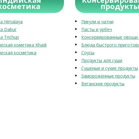
косметика
продукт
а Himalaya
Пикули и чатни
а Dabur
Пасты и урбеч
а Trichup
Консервированные овощи 
еская кометика Khadi
Блюда быстрого приготов
еская косметика
Соусы
Продукты для суши
Сушеные и сухие продукты
Замороженные продукты
Веганские продукты