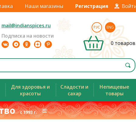
тавка
Наши магазины
Регистрация
Войт
mail@indianspices.ru
РУС
ENG
Подписка на новости
0 товаров
Для здоровья и
Сладости и
Непищевые
красоты
сахар
товары
ство
≡
с 1993 г.