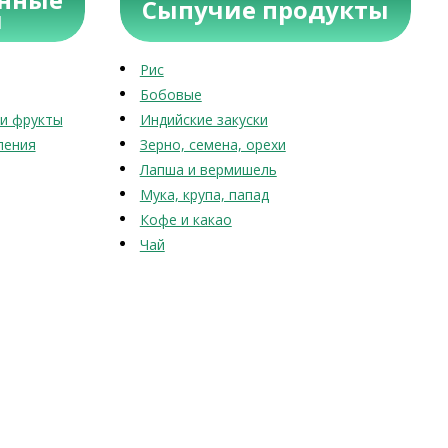
Сыпучие продукты
ы
Рис
Бобовые
и фрукты
Индийские закуски
ления
Зерно, семена, орехи
Лапша и вермишель
Мука, крупа, папад
Кофе и какао
Чай