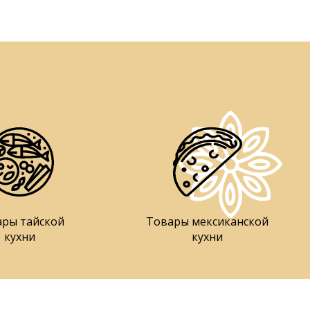
ары тайской
Товары мексиканской
кухни
кухни