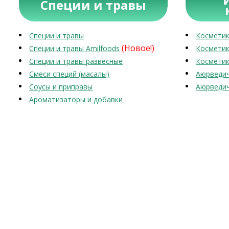
Специи и травы
Специи и травы
Косметик
(Новое!)
Специи и травы Amilfoods
Косметик
Специи и травы развесные
Косметик
Смеси специй (масалы)
Аюрведич
Соусы и приправы
Аюрведич
Ароматизаторы и добавки