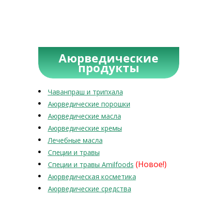
Аюрведические
продукты
Чаванпраш и трипхала
Аюрведические порошки
Аюрведические масла
Аюрведические кремы
Лечебные масла
Специи и травы
(Новое!)
Специи и травы Amilfoods
Аюрведическая косметика
Аюрведические средства