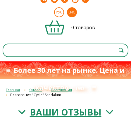
РУС
ENG
0 товаров
≡ Более 30 лет на рынке. Цена и
качество
≡
с 1993 г.
Главная
Каталог
Благовония
Благовония "Cycle" Sandalum
ВАШИ ОТЗЫВЫ