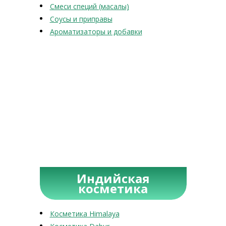
Смеси специй (масалы)
Соусы и приправы
Ароматизаторы и добавки
Индийская
косметика
Косметика Himalaya