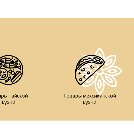
ары тайской
Товары мексиканской
кухни
кухни