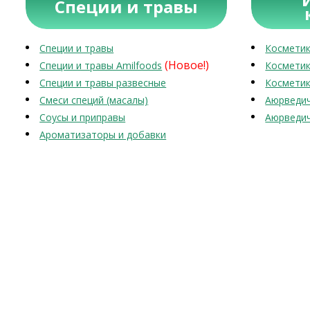
Специи и травы
Специи и травы
Косметик
(Новое!)
Специи и травы Amilfoods
Косметик
Специи и травы развесные
Косметик
Смеси специй (масалы)
Аюрведич
Соусы и приправы
Аюрведич
Ароматизаторы и добавки