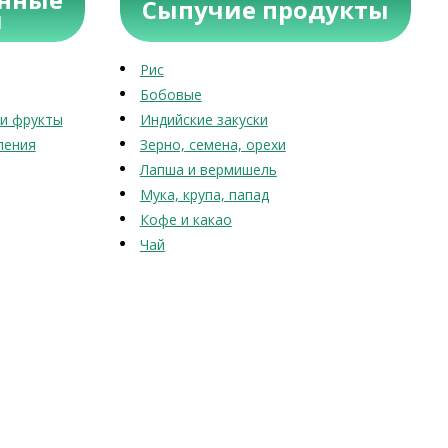
Сыпучие продукты
ы
Рис
Бобовые
и фрукты
Индийские закуски
ления
Зерно, семена, орехи
Лапша и вермишель
Мука, крупа, папад
Кофе и какао
Чай