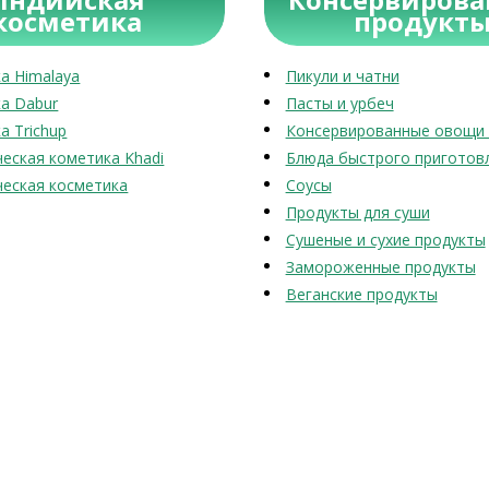
косметика
продукт
а Himalaya
Пикули и чатни
а Dabur
Пасты и урбеч
а Trichup
Консервированные овощи 
еская кометика Khadi
Блюда быстрого приготов
еская косметика
Соусы
Продукты для суши
Сушеные и сухие продукты
Замороженные продукты
Веганские продукты