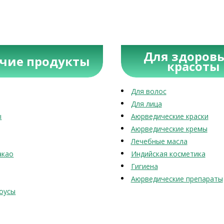
Для здоровь
учие продукты
красоты
Для волос
Для лица
ы
Аюрведические краски
Аюрведические кремы
Лечебные масла
акао
Индийская косметика
Гигиена
Аюрведические препараты
оусы