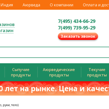
Индия
Аюрведа
О компании
Оплата и дос
7(495) 434-66-29
азинов
7(499) 739-95-29
агазин
Заказать звонок
Сыпучие
Аюрведические
Текучие
продукты
продукты
продукты
0 лет на рынке. Цена и каче
, руки, тело)