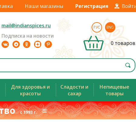
тавка
Наши магазины
Регистрация
Войт
mail@indianspices.ru
РУС
ENG
Подписка на новости
0 товаров
Для здоровья и
Сладости и
Непищевые
красоты
сахар
товары
ство
≡
с 1993 г.