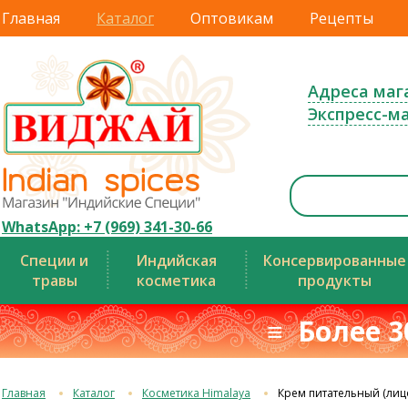
Главная
Каталог
Оптовикам
Рецепты
Адреса маг
Экспресс-м
WhatsApp: +7 (969) 341-30-66
Специи и
Индийская
Консервированные
травы
косметика
продукты
≡ Более 3
Главная
Каталог
Косметика Himalaya
Крем питательный (лицо