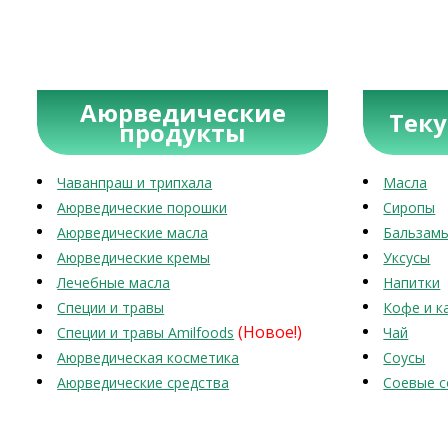
Аюрведические
Тек
продукты
Чаванпраш и трипхала
Масла
Аюрведические порошки
Сиропы
Аюрведические масла
Бальзам
Аюрведические кремы
Уксусы
Лечебные масла
Напитки
Специи и травы
Кофе и к
(Новое!)
Специи и травы Amilfoods
Чай
Аюрведическая косметика
Соусы
Аюрведические средства
Соевые с