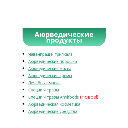
Аюрведические
продукты
Чаванпраш и трипхала
Аюрведические порошки
Аюрведические масла
Аюрведические кремы
Лечебные масла
Специи и травы
(Новое!)
Специи и травы Amilfoods
Аюрведическая косметика
Аюрведические средства