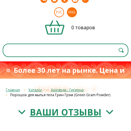
РУС
ENG
0 товаров
≡ Более 30 лет на рынке. Цена и
качество
≡
с 1993 г.
Главная
Каталог
Аюрведа - Гигиена
Порошок для мытья тела Грин Грэм (Green Gram Powder)
ВАШИ ОТЗЫВЫ