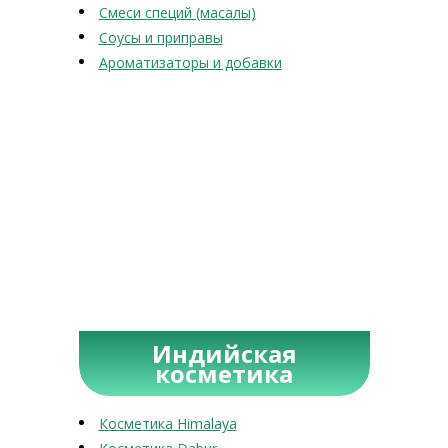
Смеси специй (масалы)
Соусы и приправы
Ароматизаторы и добавки
Индийская
косметика
Косметика Himalaya