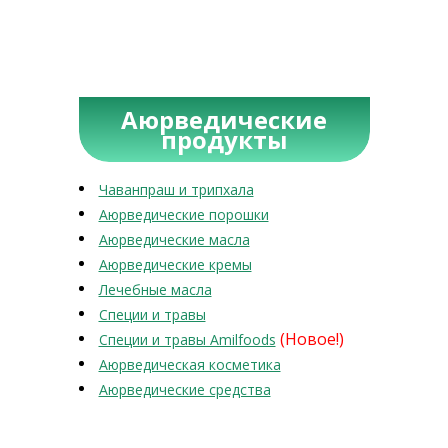
Аюрведические
продукты
Чаванпраш и трипхала
Аюрведические порошки
Аюрведические масла
Аюрведические кремы
Лечебные масла
Специи и травы
(Новое!)
Специи и травы Amilfoods
Аюрведическая косметика
Аюрведические средства