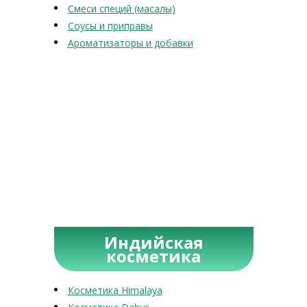
Смеси специй (масалы)
Соусы и приправы
Ароматизаторы и добавки
Индийская
косметика
Косметика Himalaya