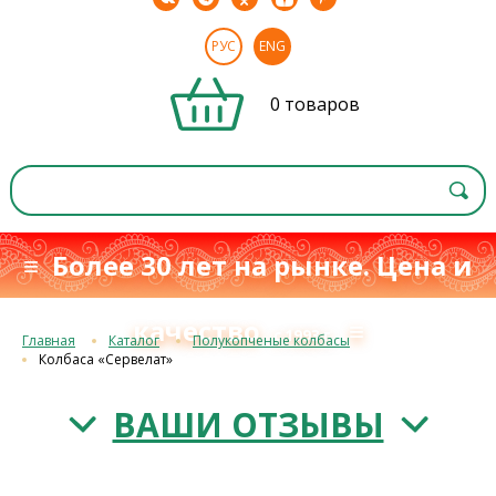
РУС
ENG
0 товаров
≡ Более 30 лет на рынке. Цена и
качество
≡
с 1993 г.
Главная
Каталог
Полукопченые колбасы
Колбаса «Сервелат»
ВАШИ ОТЗЫВЫ