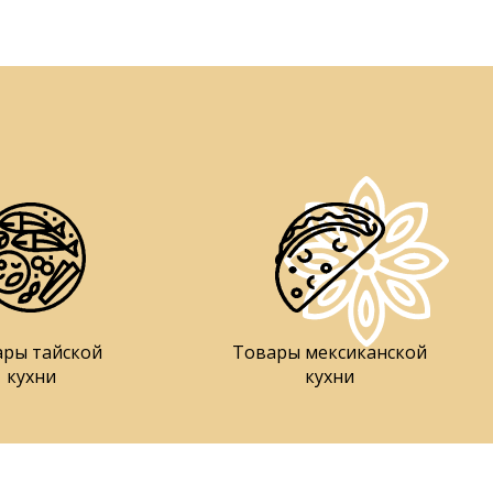
ары тайской
Товары мексиканской
кухни
кухни