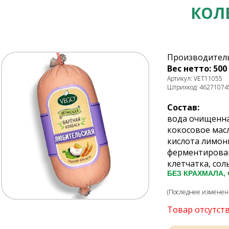
КОЛ
Производитель
Вес нетто: 500 
Артикул: VET11055
Штрихкод: 46271074
Состав:
вода очищенная
кокосовое масл
кислота лимон
ферментирован
клетчатка, сол
БЕЗ КРАХМАЛА,
(Последнее изменение
Товар отсутст