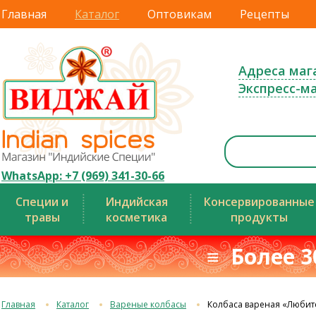
Главная
Каталог
Оптовикам
Рецепты
Адреса маг
Экспресс-м
WhatsApp: +7 (969) 341-30-66
Специи и
Индийская
Консервированные
травы
косметика
продукты
≡ Более 3
Главная
Каталог
Вареные колбасы
Колбаса вареная «Любит