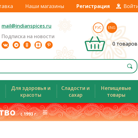
тавка
Наши магазины
Регистрация
Войт
mail@indianspices.ru
РУС
ENG
Подписка на новости
0 товаров
Для здоровья и
Сладости и
Непищевые
красоты
сахар
товары
ство
≡
с 1993 г.