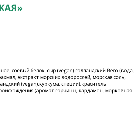
КАЯ»
е, соевый белок, сыр (vegan) голландский Вего (вода,
ахмал, экстракт морских водорослей, морская соль,
ндский (vegan),куркума, специи),краситель
роисхождения (аромат горчицы, кардамон, морковная