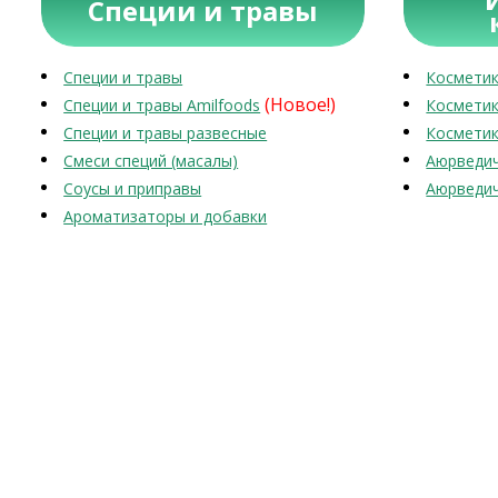
Специи и травы
Специи и травы
Косметик
(Новое!)
Специи и травы Amilfoods
Косметик
Специи и травы развесные
Косметик
Смеси специй (масалы)
Аюрведич
Соусы и приправы
Аюрведич
Ароматизаторы и добавки