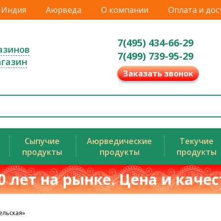
Индия
Аюрведа
О компании
Оплата и дос
7(495) 434-66-29
азинов
7(499) 739-95-29
агазин
Заказать звонок
Сыпучие
Аюрведические
Текучие
продукты
продукты
продукты
0 лет на рынке. Цена и каче
ельская»