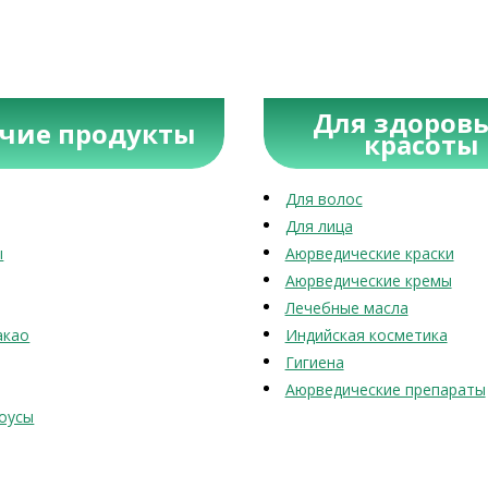
Для здоровь
учие продукты
красоты
Для волос
Для лица
ы
Аюрведические краски
Аюрведические кремы
Лечебные масла
акао
Индийская косметика
Гигиена
Аюрведические препараты
оусы