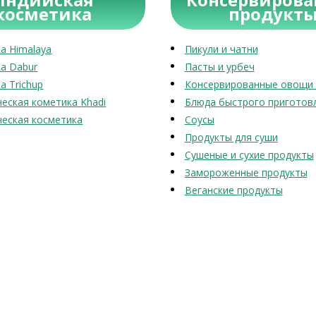
косметика
продукт
а Himalaya
Пикули и чатни
а Dabur
Пасты и урбеч
а Trichup
Консервированные овощи 
еская кометика Khadi
Блюда быстрого приготов
еская косметика
Соусы
Продукты для суши
Сушеные и сухие продукты
Замороженные продукты
Веганские продукты