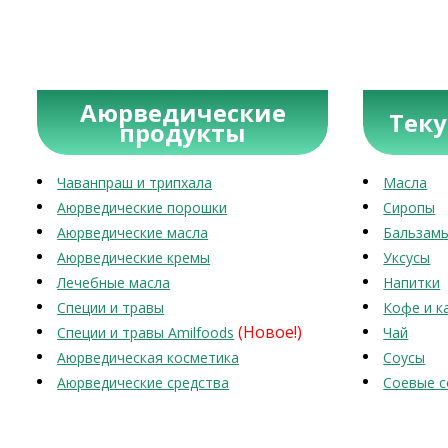
Аюрведические
Тек
продукты
Чаванпраш и трипхала
Масла
Аюрведические порошки
Сиропы
Аюрведические масла
Бальзам
Аюрведические кремы
Уксусы
Лечебные масла
Напитки
Специи и травы
Кофе и к
(Новое!)
Специи и травы Amilfoods
Чай
Аюрведическая косметика
Соусы
Аюрведические средства
Соевые с