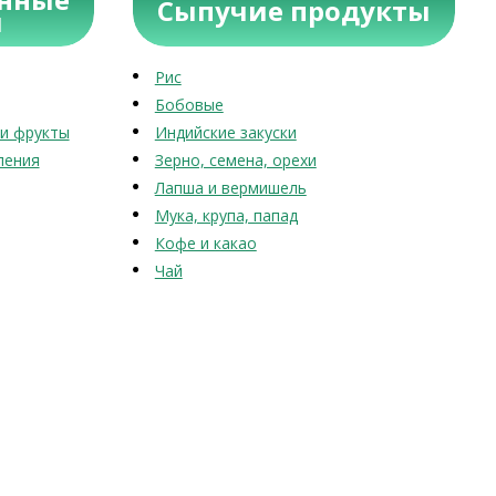
Сыпучие продукты
ы
Рис
Бобовые
и фрукты
Индийские закуски
ления
Зерно, семена, орехи
Лапша и вермишель
Мука, крупа, папад
Кофе и какао
Чай