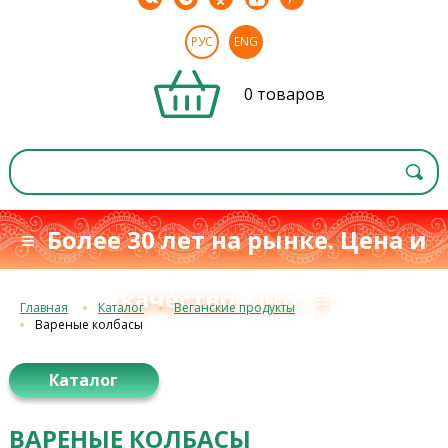
РУС
ENG
0 товаров
≡ Более 30 лет на рынке. Цена и
качество
≡
с 1993 г.
Главная
Каталог
Веганские продукты
Вареные колбасы
Каталог
ВАРЕНЫЕ КОЛБАСЫ