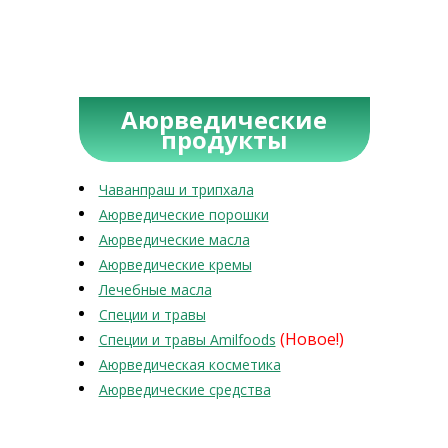
Аюрведические
продукты
Чаванпраш и трипхала
Аюрведические порошки
Аюрведические масла
Аюрведические кремы
Лечебные масла
Специи и травы
(Новое!)
Специи и травы Amilfoods
Аюрведическая косметика
Аюрведические средства