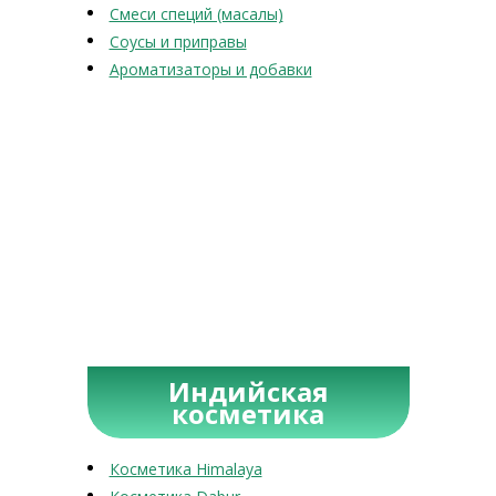
Смеси специй (масалы)
Соусы и приправы
Ароматизаторы и добавки
Индийская
косметика
Косметика Himalaya