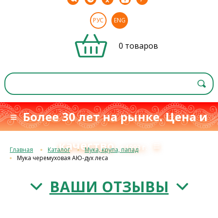
РУС
ENG
0 товаров
≡ Более 30 лет на рынке. Цена и
качество
≡
с 1993 г.
Главная
Каталог
Мука, крупа, папад
Мука черемуховая АЮ-дух леса
ВАШИ ОТЗЫВЫ