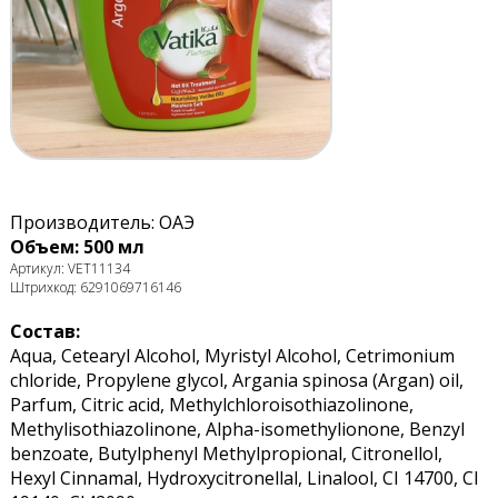
Производитель: ОАЭ
Объем: 500 мл
Артикул: VET11134
Штрихкод: 6291069716146
Состав:
Aqua, Cetearyl Alcohol, Myristyl Alcohol, Cetrimonium
chloride, Propylene glycol, Argania spinosa (Argan) oil,
Parfum, Citric acid, Methylchloroisothiazolinone,
Methylisothiazolinone, Alpha-isomethylionone, Benzyl
benzoate, Butylphenyl Methylpropional, Citronellol,
Hexyl Cinnamal, Hydroxycitronellal, Linalool, CI 14700, CI