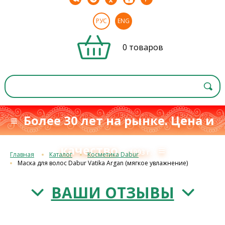
РУС
ENG
0 товаров
≡ Более 30 лет на рынке. Цена и
качество
≡
с 1993 г.
Главная
Каталог
Косметика Dabur
Маска для волос Dabur Vatika Argan (мягкое увлажнение)
ВАШИ ОТЗЫВЫ