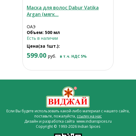
Маска для волос Dabur Vatika
Argan (мягк...
ОАЭ
Объем: 500 мл
Есть в наличии
Цена(за 1шт.):
599.00
руб.
в т.ч. НДС 5%
Если Вы будете использовать какой-либо материал с нашего сайта,
поставьте, пожалуйста,
ссылку на нас
Дизайн и разработка сайта www.indianspices.ru
Copyright © 1993-2026 Indian Spices