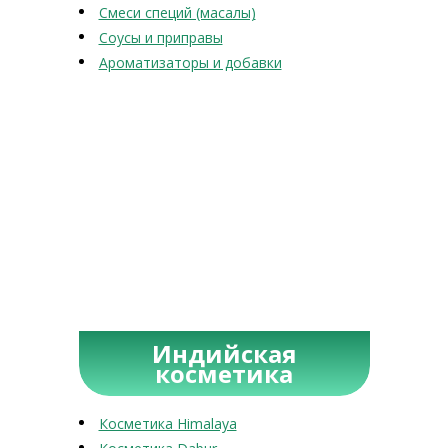
Смеси специй (масалы)
Соусы и приправы
Ароматизаторы и добавки
Индийская
косметика
Косметика Himalaya