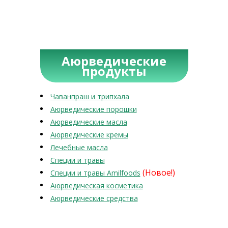
Аюрведические
продукты
Чаванпраш и трипхала
Аюрведические порошки
Аюрведические масла
Аюрведические кремы
Лечебные масла
Специи и травы
(Новое!)
Специи и травы Amilfoods
Аюрведическая косметика
Аюрведические средства