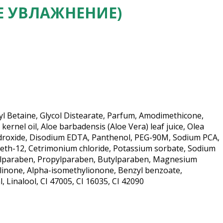
Е УВЛАЖНЕНИЕ)
 Betaine, Glycol Distearate, Parfum, Amodimethicone,
rnel oil, Aloe barbadensis (Aloe Vera) leaf juice, Olea
 Hydroxide, Disodium EDTA, Panthenol, PEG-90M, Sodium PCA,
ceth-12, Cetrimonium chloride, Potassium sorbate, Sodium
hylparaben, Propylparaben, Butylparaben, Magnesium
linone, Alpha-isomethylionone, Benzyl benzoate,
, Linalool, CI 47005, CI 16035, CI 42090