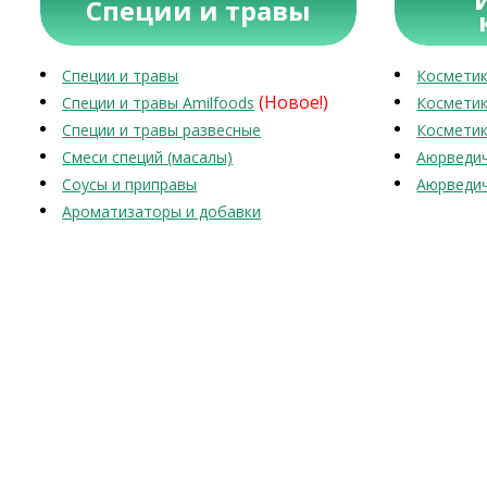
Специи и травы
Специи и травы
Косметик
(Новое!)
Специи и травы Amilfoods
Косметик
Специи и травы развесные
Косметик
Смеси специй (масалы)
Аюрведич
Соусы и приправы
Аюрведич
Ароматизаторы и добавки