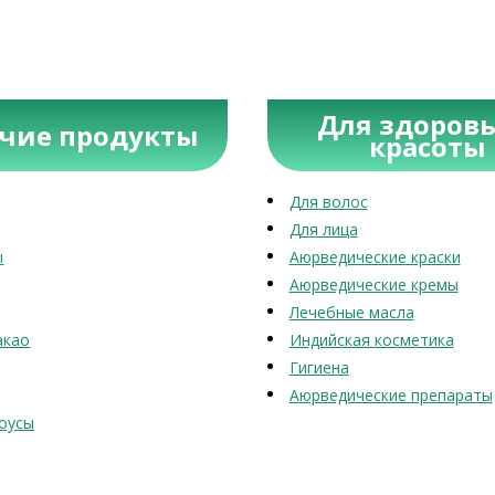
Для здоровь
учие продукты
красоты
Для волос
Для лица
ы
Аюрведические краски
Аюрведические кремы
Лечебные масла
акао
Индийская косметика
Гигиена
Аюрведические препараты
оусы