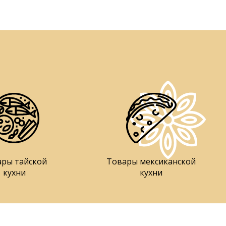
ары тайской
Товары мексиканской
кухни
кухни