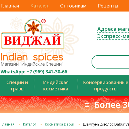
Главная
Каталог
Оптовикам
Рецепты
Адреса маг
Экспресс-м
WhatsApp: +7 (969) 341-30-66
Специи и
Индийская
Консервированные
травы
косметика
продукты
≡ Более 3
Главная
Каталог
Косметика Dabur
Шампунь д/волос Dabur Va