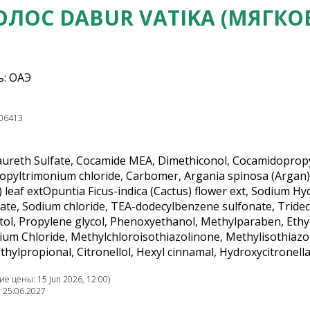
ЛОС DABUR VATIKA (МЯГКО
: ОАЭ
06413
ureth Sulfate, Cocamide MEA, Dimethiconol, Cocamidopropyl
pyltrimonium chloride, Carbomer, Argania spinosa (Argan) ke
) leaf extOpuntia Ficus-indica (Cactus) flower ext, Sodium
ate, Sodium chloride, TEA-dodecylbenzene sulfonate, Tride
tol, Propylene glycol, Phenoxyethanol, Methylparaben, Et
ium Chloride, Methylchloroisothiazolinone, Methylisothiazo
ylpropional, Citronellol, Hexyl cinnamal, Hydroxycitronellal
е цены: 15 Jun 2026, 12:00)
: 25.06.2027