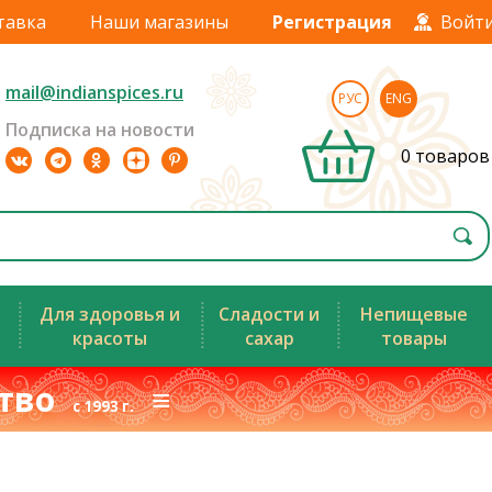
тавка
Наши магазины
Регистрация
Войт
mail@indianspices.ru
РУС
ENG
Подписка на новости
0 товаров
Для здоровья и
Сладости и
Непищевые
красоты
сахар
товары
ство
≡
с 1993 г.