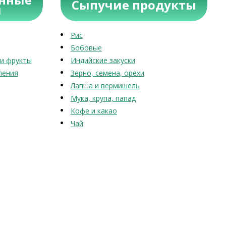
Сыпучие продукты
ы
Рис
Бобовые
и фрукты
Индийские закуски
ления
Зерно, семена, орехи
Лапша и вермишель
Мука, крупа, папад
Кофе и какао
Чай