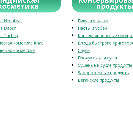
косметика
продукт
а Himalaya
Пикули и чатни
а Dabur
Пасты и урбеч
а Trichup
Консервированные овощи 
еская кометика Khadi
Блюда быстрого приготов
еская косметика
Соусы
Продукты для суши
Сушеные и сухие продукты
Замороженные продукты
Веганские продукты