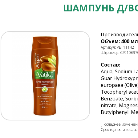
ШАМПУНЬ Д/ВО
Производитель
Объем: 400 мл
Артикул: VET11142
Штрихкод: 62910697
Состав:
Aqua, Sodium La
Guar Hydroxypro
europaea (Olive
Tocopheryl acet
Benzoate, Sorbi
nitrate, Magnes
Butylphenyl Meth
(Последнее изменени
Срок годности товара