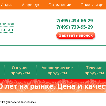
Индия
Аюрведа
О компании
Оплата и дос
7(495) 434-66-29
азинов
7(499) 739-95-29
агазин
Заказать звонок
Сыпучие
Аюрведические
Текучие
продукты
продукты
продукты
0 лет на рынке. Цена и каче
tika (мягкое увлажнение)