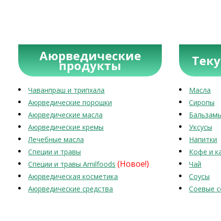
Аюрведические
Тек
продукты
Чаванпраш и трипхала
Масла
Аюрведические порошки
Сиропы
Аюрведические масла
Бальзам
Аюрведические кремы
Уксусы
Лечебные масла
Напитки
Специи и травы
Кофе и к
(Новое!)
Специи и травы Amilfoods
Чай
Аюрведическая косметика
Соусы
Аюрведические средства
Соевые с