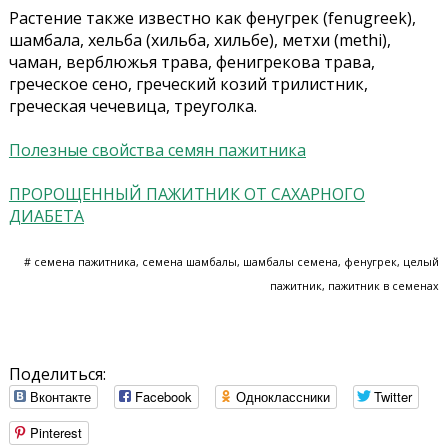
Растение также известно как фенугрек (fenugreek),
шамбала, хельба (хильба, хильбе), метхи (methi),
чаман, верблюжья трава, фенигрекова трава,
греческое сено, греческий козий трилистник,
греческая чечевица, треуголка.
Полезные свойства семян пажитника
ПРОРОЩЕННЫЙ ПАЖИТНИК ОТ САХАРНОГО
ДИАБЕТА
# семена пажитника, семена шамбалы, шамбалы семена, фенугрек, целый
пажитник, пажитник в семенах
Поделиться:
Вконтакте
Facebook
Одноклассники
Twitter
Pinterest