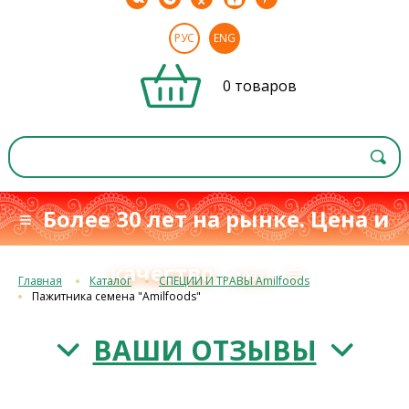
РУС
ENG
0 товаров
≡ Более 30 лет на рынке. Цена и
качество
≡
с 1993 г.
Главная
Каталог
СПЕЦИИ И ТРАВЫ Amilfoods
Пажитника семена "Amilfoods"
ВАШИ ОТЗЫВЫ