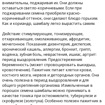
внимательны, поджаривая их. Они должны
оставаться светло-коричневыми. Если при
поджаривании семена приобрели красно-
коричневый оттенок, они сделают блюдо горьким.
Как и кориандр, шамбалу легко вырастить самим.
Действие: стимулирующее, тонизирующее,
отхаркивающее, омолаживающее, афродитик,
мочегонное. Показания: дизентерия, диспепсия,
хронический кашель, аллергии, бронхит, грипп,
водянка, зубная боль, неврастения, ишиас, артрит:
период выздоровления. Предостережения:
беременность (может спровоцировать выкидыш,
кровотечение). Пажитник питает клетки крови,
костного мозга, нервов и детородных органов. Она
очень полезна в период выздоровления и для
общего укрепления организма. Измельченные в
порошок семена шамбалы можно принимать в
качестве тоника при остеомиелите, туберкулезе и
скрофулезе (золотуха). Особенно полезен пажитник в