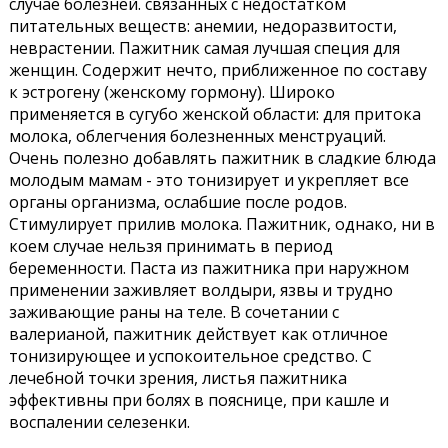
случае болезней. связанных с недостатком
питательных веществ: анемии, недоразвитости,
неврастении. Пажитник самая лучшая специя для
женщин. Содержит нечто, приближенное по составу
к эстрогену (женскому гормону). Широко
применяется в сугубо женской области: для притока
молока, облегчения болезненных менструаций.
Очень полезно добавлять пажитник в сладкие блюда
молодым мамам - это тонизирует и укрепляет все
органы организма, ослабшие после родов.
Стимулирует прилив молока. Пажитник, однако, ни в
коем случае нельзя принимать в период
беременности. Паста из пажитника при наружном
применении заживляет волдыри, язвы и трудно
заживающие раны на теле. В сочетании с
валерианой, пажитник действует как отличное
тонизирующее и успокоительное средство. С
лечебной точки зрения, листья пажитника
эффективны при болях в пояснице, при кашле и
воспалении селезенки.