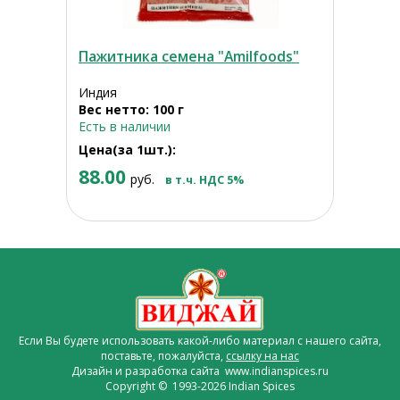
Пажитника семена "Amilfoods"
Индия
Вес нетто: 100 г
Есть в наличии
Цена(за 1шт.):
88.00
руб.
в т.ч. НДС 5%
Если Вы будете использовать какой-либо материал с нашего сайта,
поставьте, пожалуйста,
ссылку на нас
Дизайн и разработка сайта www.indianspices.ru
Copyright © 1993-2026 Indian Spices