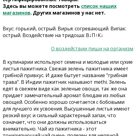
Здесь вы можете посмотреть
список наших
магазинов
. Других магазинов у нас нет.
Вкус: горький, острый. Вирья: cогревающий. Випак:
острый. Воздействие на тридоша: В↓П↑К↓
О воздействии пищи на организм
В кулинарии используют семена и молодые или сухие
листья пажитника. Свежая зелень пажитника имеет
грибной привкус. И даже бытует название "грибная
трава". В Индии пажитник называют methi. Зелень
едят в свежем виде как зеленые овощи, так же она
придает замечательный аромат блюдам из любых
овощей. Особенно хорошо сочетается с бобовыми
для лучшего их усвоения. Высушенные листья имеют
резкий вкус и сильный характерный запах, что
означает, что они должны использоваться
внимательно. Чай из пажитника - этот
тонизирующий чай очень полезен для нервной