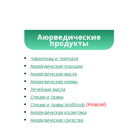
Аюрведические
продукты
Чаванпраш и трипхала
Аюрведические порошки
Аюрведические масла
Аюрведические кремы
Лечебные масла
Специи и травы
(Новое!)
Специи и травы Amilfoods
Аюрведическая косметика
Аюрведические средства