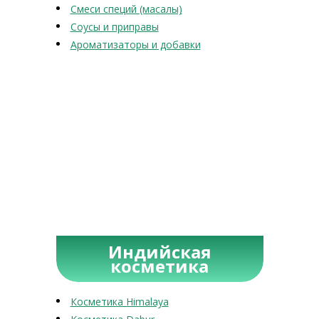
Смеси специй (масалы)
Соусы и приправы
Ароматизаторы и добавки
Индийская
косметика
Косметика Himalaya