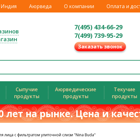
Индия
Аюрведа
О компании
Оплата и дос
7(495) 434-66-29
азинов
7(499) 739-95-29
агазин
Заказать звонок
Сыпучие
Аюрведические
Текучие
продукты
продукты
продукты
0 лет на рынке. Цена и каче
я лица с фильтратом улиточной слизи "Nina Buda"