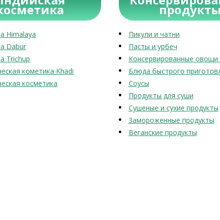
косметика
продукт
а Himalaya
Пикули и чатни
а Dabur
Пасты и урбеч
а Trichup
Консервированные овощи 
еская кометика Khadi
Блюда быстрого приготов
еская косметика
Соусы
Продукты для суши
Сушеные и сухие продукты
Замороженные продукты
Веганские продукты