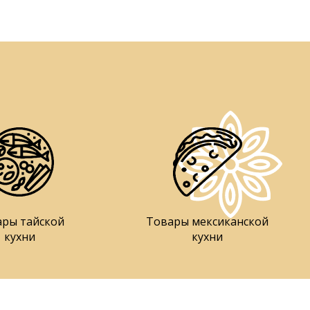
ары тайской
Товары мексиканской
кухни
кухни