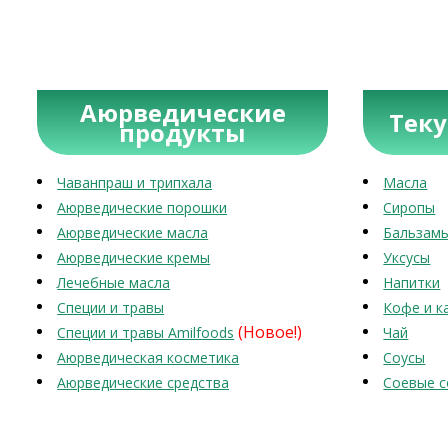
Аюрведические
Тек
продукты
Чаванпраш и трипхала
Масла
Аюрведические порошки
Сиропы
Аюрведические масла
Бальзам
Аюрведические кремы
Уксусы
Лечебные масла
Напитки
Специи и травы
Кофе и к
(Новое!)
Специи и травы Amilfoods
Чай
Аюрведическая косметика
Соусы
Аюрведические средства
Соевые с