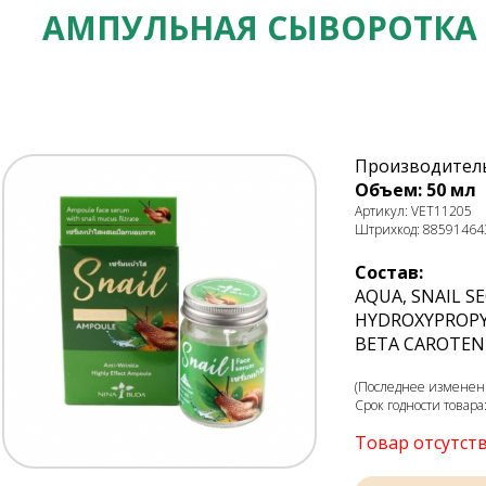
АМПУЛЬНАЯ СЫВОРОТКА 
Производитель
Объем: 50 мл
Артикул: VET11205
Штрихкод: 88591464
Состав:
АQUA, SNAIL S
HYDROXYPROPY
BETA CAROTEN
(Последнее изменени
Срок годности товара
Товар отсутст