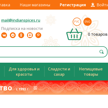
тавка
Наши магазины
Регистрация
Войт
mail@indianspices.ru
РУС
ENG
Подписка на новости
0 товаров
Для здоровья и
Сладости и
Непищевые
красоты
сахар
товары
ство
≡
с 1993 г.