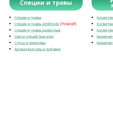
Специи и травы
Специи и травы
Косметик
(Новое!)
Специи и травы Amilfoods
Косметик
Специи и травы развесные
Косметик
Смеси специй (масалы)
Аюрведич
Соусы и приправы
Аюрведич
Ароматизаторы и добавки