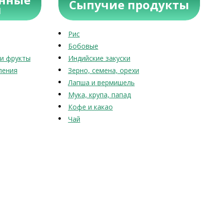
Сыпучие продукты
ы
Рис
Бобовые
и фрукты
Индийские закуски
ления
Зерно, семена, орехи
Лапша и вермишель
Мука, крупа, папад
Кофе и какао
Чай