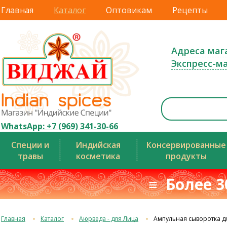
Главная
Каталог
Оптовикам
Рецепты
Адреса маг
Экспресс-м
WhatsApp: +7 (969) 341-30-66
Специи и
Индийская
Консервированные
травы
косметика
продукты
≡ Более 3
Главная
Каталог
Аюрведа - для Лица
Ампульная сыворотка дл