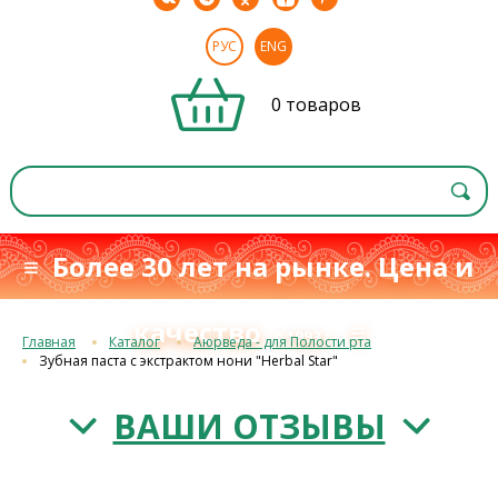
РУС
ENG
0 товаров
≡ Более 30 лет на рынке. Цена и
качество
≡
с 1993 г.
Главная
Каталог
Аюрведа - для Полости рта
Зубная паста с экстрактом нони "Herbal Star"
ВАШИ ОТЗЫВЫ