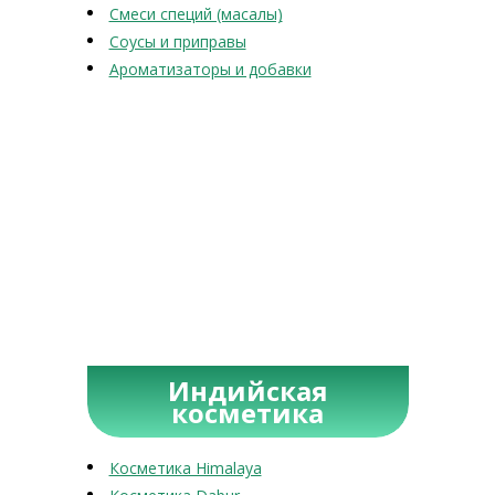
Смеси специй (масалы)
Соусы и приправы
Ароматизаторы и добавки
Индийская
косметика
Косметика Himalaya