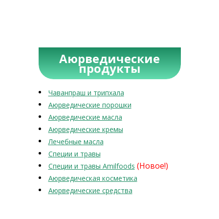
Аюрведические
продукты
Чаванпраш и трипхала
Аюрведические порошки
Аюрведические масла
Аюрведические кремы
Лечебные масла
Специи и травы
(Новое!)
Специи и травы Amilfoods
Аюрведическая косметика
Аюрведические средства