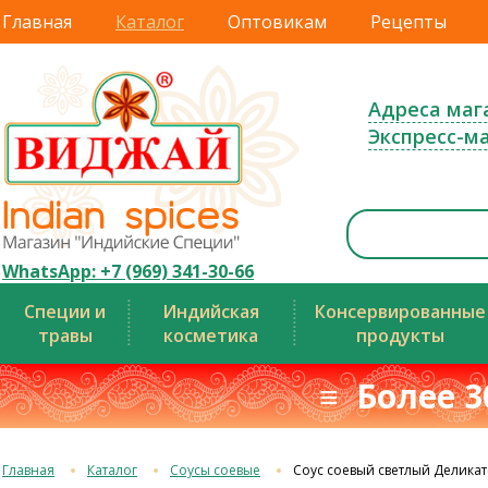
Главная
Каталог
Оптовикам
Рецепты
Адреса маг
Экспресс-м
WhatsApp: +7 (969) 341-30-66
Специи и
Индийская
Консервированные
травы
косметика
продукты
≡ Более 3
Главная
Каталог
Соусы соевые
Соус соевый светлый Деликат