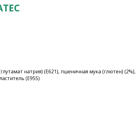
АТЕС
(глутамат натрия) (Е621), пшеничная мука (глютен) (2%),
сластитель (Е955)