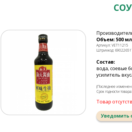
СОУ
Производитель
Объем: 500 мл
Артикул: VET11215
Штрихкод: 69022651
Состав:
вода, соевые б
усилитель вкуса
(Последнее изменени
Срок годности товара
Товар отсутст
Уведомить 