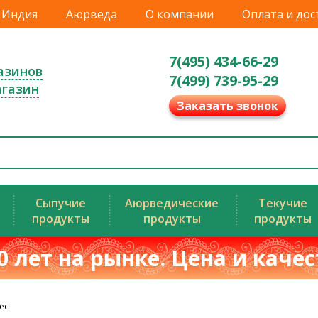
Индия
Аюрведа
О компании
Оплата и дос
7(495) 434-66-29
азинов
7(499) 739-95-29
агазин
Заказать звонок
Сыпучие
Аюрведические
Текучие
продукты
продукты
продукты
0 лет на рынке. Цена и каче
ес