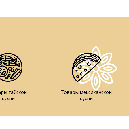
ары тайской
Товары мексиканской
кухни
кухни