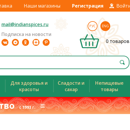
тавка
Наши магазины
Регистрация
Войт
mail@indianspices.ru
РУС
ENG
Подписка на новости
0 товаров
Для здоровья и
Сладости и
Непищевые
красоты
сахар
товары
ство
≡
с 1993 г.