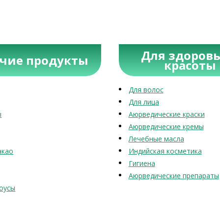
Для здоровь
учие продукты
красоты
Для волос
Для лица
ы
Аюрведические краски
Аюрведические кремы
Лечебные масла
акао
Индийская косметика
Гигиена
Аюрведические препараты
оусы