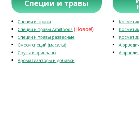
Специи и травы
Специи и травы
Косметик
(Новое!)
Специи и травы Amilfoods
Косметик
Специи и травы развесные
Косметик
Смеси специй (масалы)
Аюрведич
Соусы и приправы
Аюрведич
Ароматизаторы и добавки