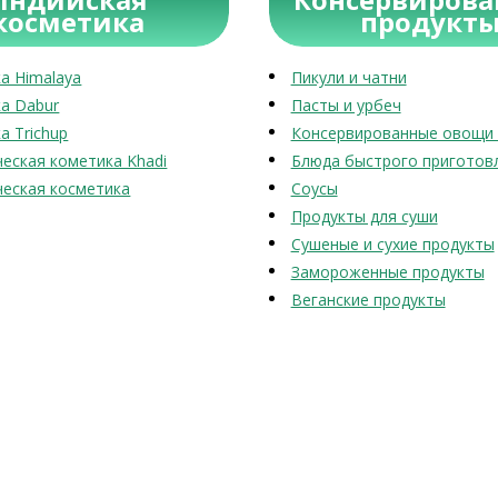
косметика
продукт
а Himalaya
Пикули и чатни
а Dabur
Пасты и урбеч
а Trichup
Консервированные овощи 
еская кометика Khadi
Блюда быстрого приготов
еская косметика
Соусы
Продукты для суши
Сушеные и сухие продукты
Замороженные продукты
Веганские продукты