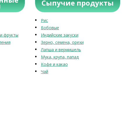
Сыпучие продукты
ы
Рис
Бобовые
и фрукты
Индийские закуски
ления
Зерно, семена, орехи
Лапша и вермишель
Мука, крупа, папад
Кофе и какао
Чай