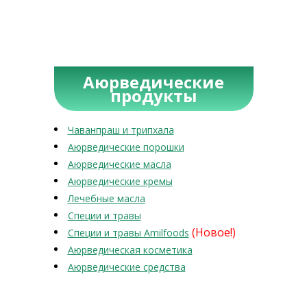
Аюрведические
продукты
Чаванпраш и трипхала
Аюрведические порошки
Аюрведические масла
Аюрведические кремы
Лечебные масла
Специи и травы
(Новое!)
Специи и травы Amilfoods
Аюрведическая косметика
Аюрведические средства