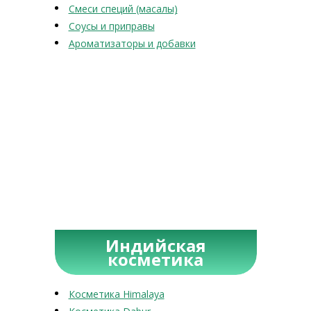
Смеси специй (масалы)
Соусы и приправы
Ароматизаторы и добавки
Индийская
косметика
Косметика Himalaya