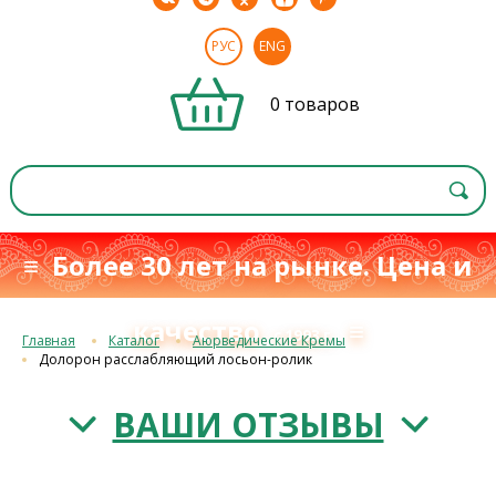
РУС
ENG
0 товаров
≡ Более 30 лет на рынке. Цена и
качество
≡
с 1993 г.
Главная
Каталог
Аюрведические Кремы
Долорон расслабляющий лосьон-ролик
ВАШИ ОТЗЫВЫ