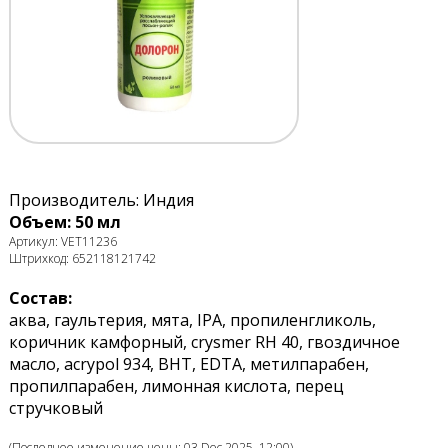
Производитель: Индия
Объем: 50 мл
Артикул: VET11236
Штрихкод: 652118121742
Состав:
аква, гаультерия, мята, IPA, пропиленгликоль,
коричник камфорный, crysmer RH 40, гвоздичное
масло, acrypol 934, BHT, EDTA, метилпарабен,
пропилпарабен, лимонная кислота, перец
стручковый
(Последнее изменение цены: 03 Dec 2025, 12:00)