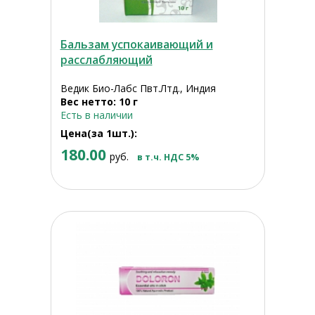
Бальзам успокаивающий и
расслабляющий
Ведик Био-Лабс Пвт.Лтд., Индия
Вес нетто: 10 г
Есть в наличии
Цена(за 1шт.):
180.00
руб.
в т.ч. НДС 5%