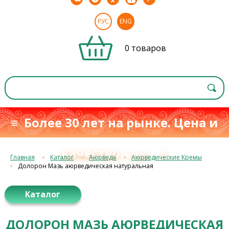
РУС
ENG
0 товаров
≡ Более 30 лет на рынке. Цена и
качество
≡
с 1993 г.
Главная
Каталог
Аюрведа
Аюрведические Кремы
Долорон Мазь аюрведическая натуральная
Каталог
ДОЛОРОН МАЗЬ АЮРВЕДИЧЕСКАЯ