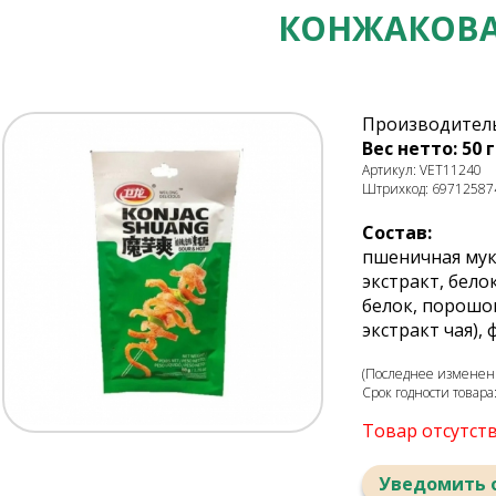
КОНЖАКОВА
Производитель
Вес нетто: 50 г
Артикул: VET11240
Штрихкод: 69712587
Состав:
пшеничная мука
экстракт, бело
белок, порошок
экстракт чая),
(Последнее изменени
Срок годности товара
Товар отсутст
Уведомить 