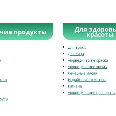
Для здоровь
учие продукты
красоты
Для волос
Для лица
ы
Аюрведические краски
Аюрведические кремы
Лечебные масла
акао
Индийская косметика
Гигиена
Аюрведические препараты
оусы