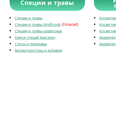
Специи и травы
Специи и травы
Косметик
(Новое!)
Специи и травы Amilfoods
Косметик
Специи и травы развесные
Косметик
Смеси специй (масалы)
Аюрведич
Соусы и приправы
Аюрведич
Ароматизаторы и добавки