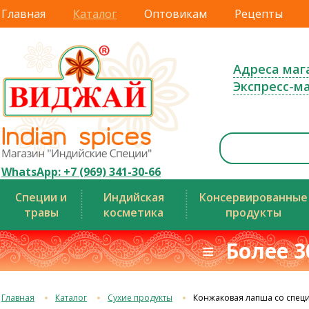
Главная
Каталог
Оптовикам
Рецепты
Адреса маг
Экспресс-м
WhatsApp: +7 (969) 341-30-66
Специи и
Индийская
Консервированные
травы
косметика
продукты
≡ Более 3
Главная
Каталог
Сухие продукты
Конжаковая лапша со спец