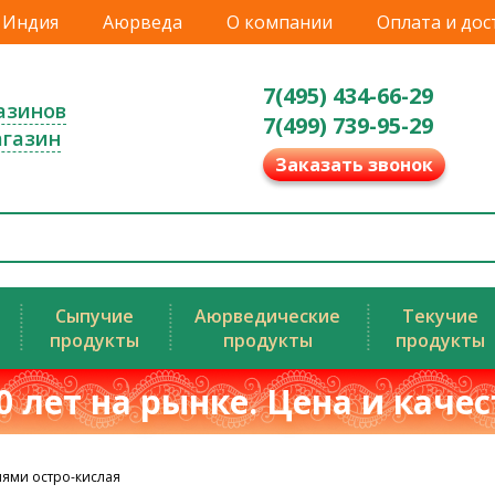
Индия
Аюрведа
О компании
Оплата и дос
7(495) 434-66-29
азинов
7(499) 739-95-29
агазин
Заказать звонок
Сыпучие
Аюрведические
Текучие
продукты
продукты
продукты
0 лет на рынке. Цена и каче
иями остро-кислая