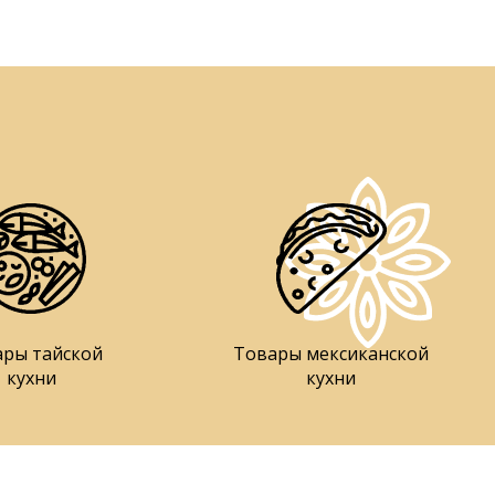
ары тайской
Товары мексиканской
кухни
кухни