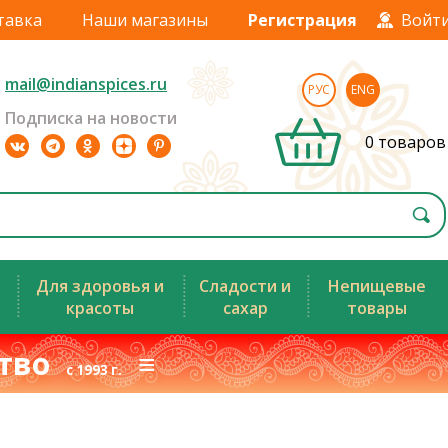
тавка
Наши магазины
Регистрация
Войт
mail@indianspices.ru
РУС
ENG
Подписка на новости
0 товаров
Для здоровья и
Сладости и
Непищевые
красоты
сахар
товары
ство
≡
с 1993 г.