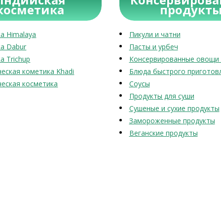
косметика
продукт
а Himalaya
Пикули и чатни
а Dabur
Пасты и урбеч
а Trichup
Консервированные овощи 
еская кометика Khadi
Блюда быстрого приготов
еская косметика
Соусы
Продукты для суши
Сушеные и сухие продукты
Замороженные продукты
Веганские продукты