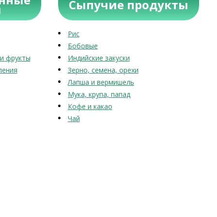
Сыпучие продукты
ы
Рис
Бобовые
и фрукты
Индийские закуски
ления
Зерно, семена, орехи
Лапша и вермишель
Мука, крупа, папад
Кофе и какао
Чай