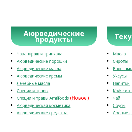
Аюрведические
Тек
продукты
Чаванпраш и трипхала
Масла
Аюрведические порошки
Сиропы
Аюрведические масла
Бальзам
Аюрведические кремы
Уксусы
Лечебные масла
Напитки
Специи и травы
Кофе и к
(Новое!)
Специи и травы Amilfoods
Чай
Аюрведическая косметика
Соусы
Аюрведические средства
Соевые с